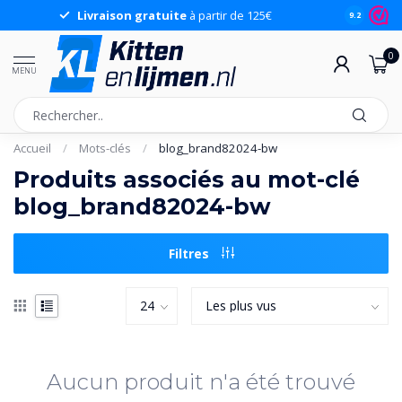
Livraison gratuite
à partir de 125€
9.2
0
MENU
Accueil
/
Mots-clés
/
blog_brand82024-bw
Produits associés au mot-clé
blog_brand82024-bw
Filtres
Aucun produit n'a été trouvé