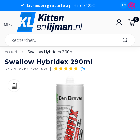
Livraison gratuite
à partir de 125€
9.2
0
MENU
Accueil
/
Swallow Hybridex 290ml
Swallow Hybridex 290ml
(9)
DEN BRAVEN ZWALUW