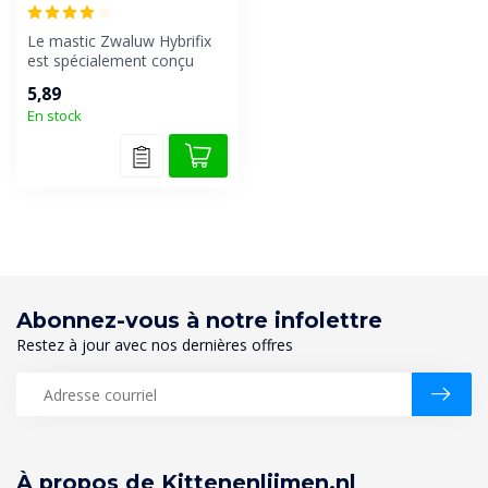
Le mastic Zwaluw Hybrifix
est spécialement conçu
comme mastic universel
5,89
pour l'é...
En stock
Abonnez-vous à notre infolettre
Restez à jour avec nos dernières offres
À propos de Kittenenlijmen.nl