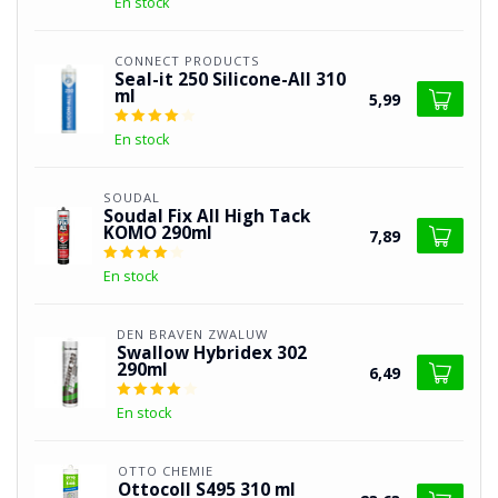
En stock
CONNECT PRODUCTS
Seal-it 250 Silicone-All 310
ml
5,99
En stock
SOUDAL
Soudal Fix All High Tack
KOMO 290ml
7,89
En stock
DEN BRAVEN ZWALUW
Swallow Hybridex 302
290ml
6,49
En stock
OTTO CHEMIE
Ottocoll S495 310 ml