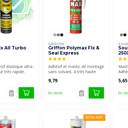
GRIFFON
SOUD
x All Turbo
Griffon Polymax Fix &
Sou
Seal Express
250
if élastique ultra-
Adhésif et mastic de montage
Masti
se très rapide.
sans solvant, à très haute
Adhér
anuelle ga...
élasticité et à prise tr...
résis
9,79
5,65
excep
En stock
En st
EXTRA FORT