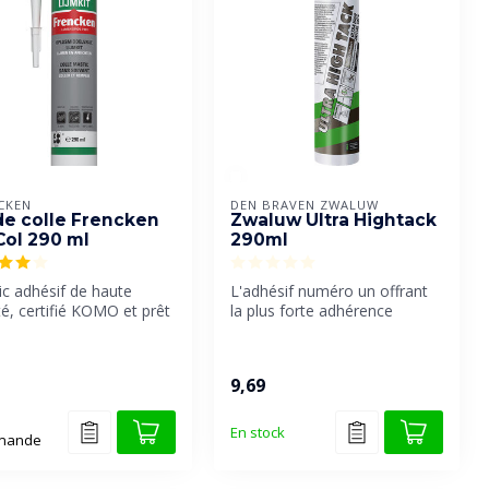
CKEN
DEN BRAVEN ZWALUW
 de colle Frencken
Zwaluw Ultra Hightack
Col 290 ml
290ml
c adhésif de haute
L'adhésif numéro un offrant
té, certifié KOMO et prêt
la plus forte adhérence
mploi, à base de pol...
initiale. Zwaluw Ultra High ...
9,69
En stock
mande