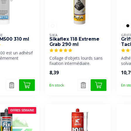
IE
SIKA
GRIF
 M500 310 ml
Sikaflex 118 Extreme
Gri
Grab 290 ml
Tac
00 est un adhésif
trêmement
Collage d'objets lourds sans
Adhé
'eau, idéal pour l...
fixation intermédiaire.
solv
initi
8,39
10,7
En stock
En st
OFFRES SEMAINE