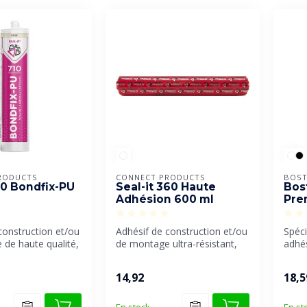
RODUCTS
CONNECT PRODUCTS
BOST
10 Bondfix-PU
Seal-it 360 Haute
Bos
Adhésion 600 ml
Pre
construction et/ou
Adhésif de construction et/ou
Spéc
de haute qualité,
de montage ultra-résistant,
adhés
à prise ...
anti-taches, élastique...
cons
à for.
14,92
18,5