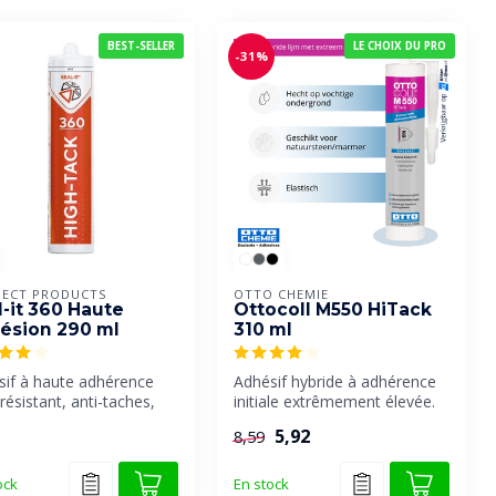
BEST-SELLER
LE CHOIX DU PRO
-31%
ECT PRODUCTS
OTTO CHEMIE
l-it 360 Haute
Ottocoll M550 HiTack
ésion 290 ml
310 ml
sif à haute adhérence
Adhésif hybride à adhérence
-résistant, anti-taches,
initiale extrêmement élevée.
ique et polyvalent,...
5,92
8,59
ock
En stock