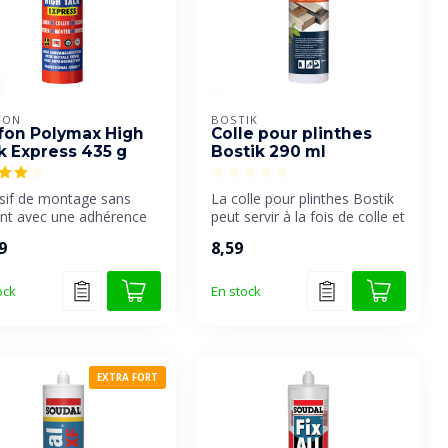
FON
BOSTIK
ffon Polymax High
Colle pour plinthes
k Express 435 g
Bostik 290 ml
sif de montage sans
La colle pour plinthes Bostik
ant avec une adhérence
peut servir à la fois de colle et
ale très élevée et une p...
de mastic. Elle ...
9
8,59
ock
En stock
EXTRA FORT