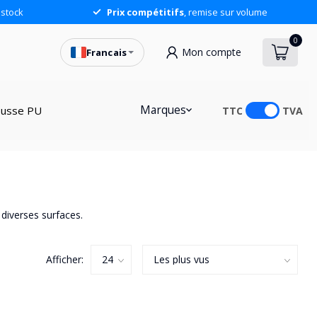
stock
Prix compétitifs
, remise sur volume
0
Mon compte
Francais
Marques
usse PU
TTC
TVA
 diverses surfaces.
Afficher: