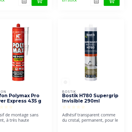
ock
En stock
FON
BOSTIK
ffon Polymax Pro
Bostik H780 Supergrip
er Express 435 g
Invisible 290ml
sif de montage sans
Adhésif transparent comme
nt, à très haute
du cristal, permanent, pour le
tance finale et à prise
collage élastique de di...
.