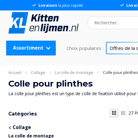
Livraison
la plus rapide
Livra
Assortiment
Choix populaires :
Offres de la
Accueil
/
Collage
/
La colle de montage
/
Colle pour plinthe
Colle pour plinthes
La colle pour plinthes est un type de colle de fixation utilisé pou
27
Pr
Catégories
Collage
La colle de montage