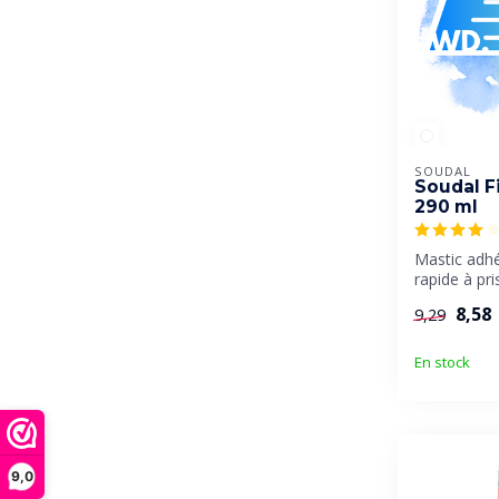
SOUDAL
Soudal Fi
290 ml
Mastic adhés
rapide à pri
Adhérence m
8,58
9,29
En stock
9,0