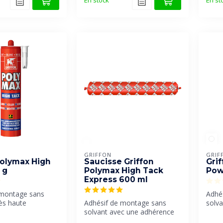
En stock
En st
GRIFFON
GRIF
Polymax High
Saucisse Griffon
Gri
 g
Polymax High Tack
Pow
Express 600 ml
 montage sans
Adhé
rès haute
Adhésif de montage sans
solva
itiale.
solvant avec une adhérence
résis
initiale très élevée et une p...
très ..