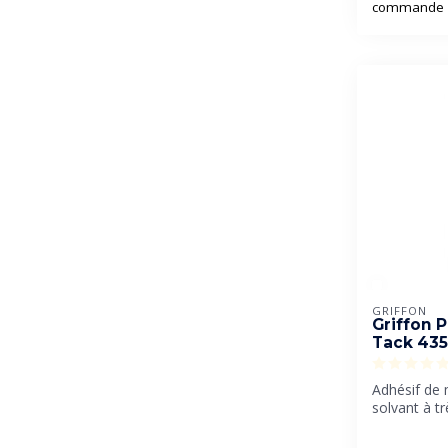
commande
GRIFFON
Griffon 
Tack 435
Adhésif de
solvant à t
adhérence in