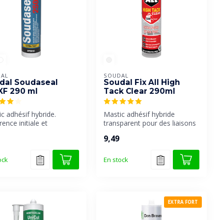
AL
SOUDAL
dal Soudaseal
Soudal Fix All High
XF 290 ml
Tack Clear 290ml
c adhésif hybride.
Mastic adhésif hybride
ence initiale et
transparent pour des liaisons
tance finale
extrêmement fortes sur
9,49
tionnelleme...
tous...
ock
En stock
EXTRA FORT