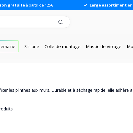
ison gratuite
à partir de 125€
Large assortiment
en 
 semaine
Silicone
Colle de montage
Mastic de vitrage
Mo
s
r fixer les plinthes aux murs. Durable et à séchage rapide, elle adhère à
oduits