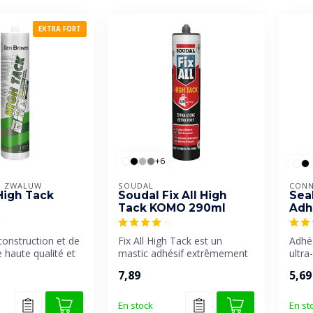
EXTRA FORT
+6
N ZWALUW
SOUDAL
CONN
High Tack
Soudal Fix All High
Sea
Tack KOMO 290ml
Adh
construction et de
Fix All High Tack est un
Adhé
haute qualité et
mastic adhésif extrêmement
ultra
rofessionn...
résistant, doté d'une adhére...
élast
7,89
5,69
En stock
En st