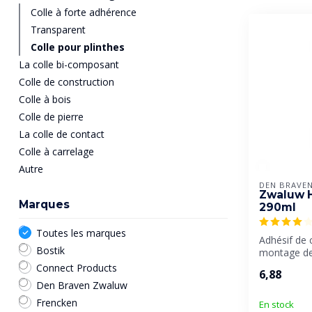
Colle à forte adhérence
Transparent
Colle pour plinthes
La colle bi-composant
Colle de construction
Colle à bois
Colle de pierre
La colle de contact
Colle à carrelage
Autre
DEN BRAVE
Zwaluw 
Marques
290ml
Toutes les marques
Adhésif de 
Bostik
montage de 
de qualité p
Connect Products
6,88
Den Braven Zwaluw
Frencken
En stock