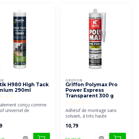
IK
GRIFFON
tik H980 High Tack
Griffon Polymax Pro
mium 290ml
Power Express
Transparent 300 g
ialement conçu comme
if universel de
Adhésif de montage sans
truction et d'assemblage
solvant, à très haute
..
résistance finale et à prise
9
10,79
très ...