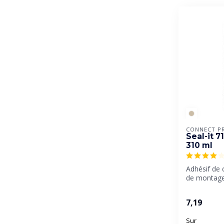
CONNECT P
Seal-it 7
310 ml
Adhésif de 
de montage 
résistant et 
7,19
Sur