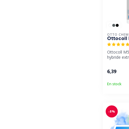
OTTO CHEM
Ottocoll
Ottocoll M5
hybride ex
résistant à l
6,39
En stock
-8%