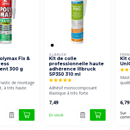
ILLBRUCK
FREN
Polymax Fix &
Kit de colle
Kit
ress
professionnelle haute
Uni
ent 300 g
adhérence illbruck
SP350 310 ml
Masti
 mastic de montage
quali
t, à très haute
Adhésif monocomposant
à l'e
à prise tr...
élastique à très forte
adhérence initiale, à base de
7,49
6,79
polym...
Sur
En stock
com