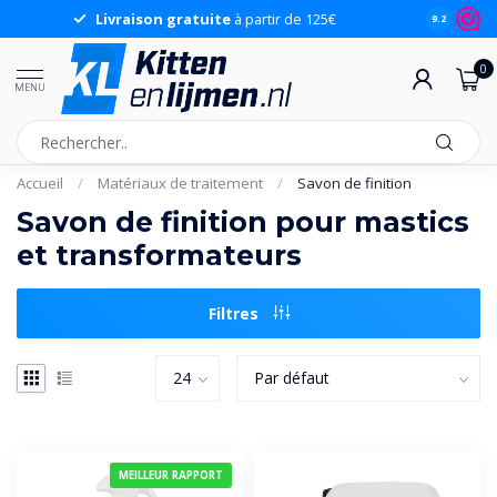
Livraison gratuite
à partir de 125€
9.2
0
MENU
Accueil
/
Matériaux de traitement
/
Savon de finition
Savon de finition pour mastics
et transformateurs
Filtres
MEILLEUR RAPPORT