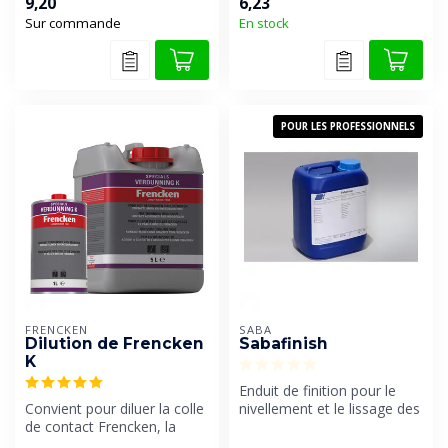
9,20
6,23
Sur commande
En stock
POUR LES PROFESSIONNELS
FRENCKEN
SABA
Dilution de Frencken
Sabafinish
K
Enduit de finition pour le
Convient pour diluer la colle
nivellement et le lissage des
de contact Frencken, la
joints d'étanchéité. Sa...
colle en aérosol et le boi...