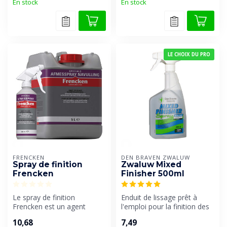
En stock
En stock
LE CHOIX DU PRO
FRENCKEN
DEN BRAVEN ZWALUW
Spray de finition
Zwaluw Mixed
Frencken
Finisher 500ml
Le spray de finition
Enduit de lissage prêt à
Frencken est un agent
l'emploi pour la finition des
lissant prêt à l'emploi
mastics d'étanchéité.
10,68
7,49
spécialement ...