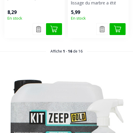
nivellement et un lissage
lissage du marbre a été
parfaits ...
spécialement conçu pour
8,29
5,99
mesure...
En stock
En stock
Affiche
1
-
16
de 16