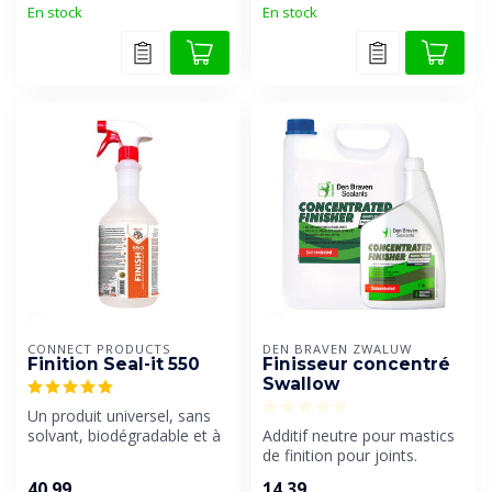
En stock
En stock
CONNECT PRODUCTS
DEN BRAVEN ZWALUW
Finition Seal-it 550
Finisseur concentré
Swallow
Un produit universel, sans
solvant, biodégradable et à
Additif neutre pour mastics
pH neutre, pour une finit...
de finition pour joints.
40,99
14,39