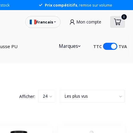
stock
Prix compétitifs
, remise sur volume
0
Mon compte
Francais
Marques
usse PU
TTC
TVA
Afficher: