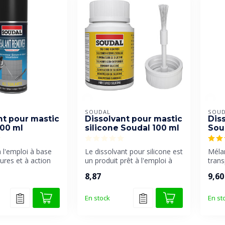
SOUDAL
SOUD
nt pour mastic
Dissolvant pour mastic
Dis
00 ml
silicone Soudal 100 ml
Sou
à l'emploi à base
Le dissolvant pour silicone est
Méla
ures et à action
un produit prêt à l'emploi à
tran
éliminer le...
base d'hydrocarbure...
l'éli
8,87
9,60
colle f
En stock
En st