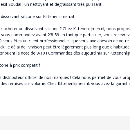
ésif Soudal : un nettoyant et dégraissant très puissant.
dissolvant silicone sur Kittenenlijmen.nl
z acheter un dissolvant silicone ? Chez Kittenenlijmen.nl, nous propo
i vous commandez avant 23h59 en tant que particulier, vous recevrez v
). Si vous êtes un client professionnel et que vous avez besoin de 
ck, le délai de livraison peut être légèrement plus long que d'habitu
ttribuent la note de 9/10 ! Commandez dès aujourd'hui sur Kittenenlij
icone à prix compétitif
istributeur officiel de nos marques ! Cela nous permet de vous prop
c des remises sur volume. Chez Kittenenlijmen.nl, vous avez la garantie