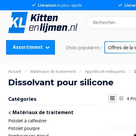
Livraison
la plus rapide
Livra
Assortiment
Choix populaires :
Offres de la
Accueil
/
Matériaux de traitement
/
Apprêts et nettoyants
/
Dissolvant pour silicone
4
Pro
Catégories
Matériaux de traitement
Pistolet à calfeutrer
Pistolet pourpre
Rembourrage dorsal