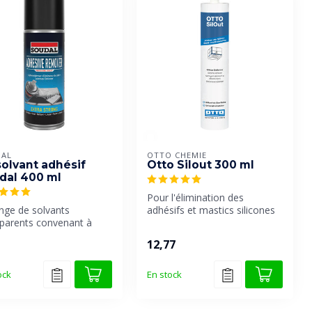
AL
OTTO CHEMIE
solvant adhésif
Otto Silout 300 ml
dal 400 ml
Pour l'élimination des
nge de solvants
adhésifs et mastics silicones
sparents convenant à
durcis.
mination des taches de
12,77
...
ock
En stock