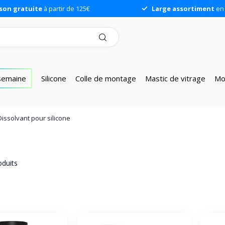
ison gratuite
à partir de 125€
Large assortiment
en 
 semaine
Silicone
Colle de montage
Mastic de vitrage
Mo
Dissolvant pour silicone
duits