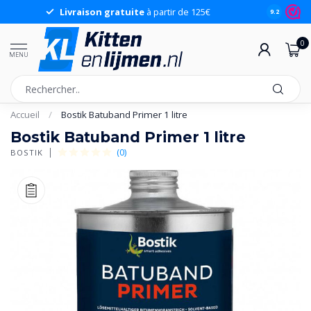
Livraison gratuite
à partir de 125€
9.2
0
MENU
Accueil
/
Bostik Batuband Primer 1 litre
Bostik Batuband Primer 1 litre
(0)
BOSTIK