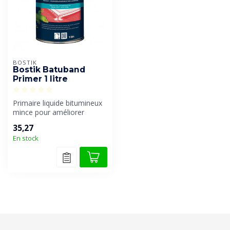
BOSTIK
Bostik Batuband
Primer 1 litre
Primaire liquide bitumineux
mince pour améliorer
l'adhérence de divers
35,27
produits ...
En stock