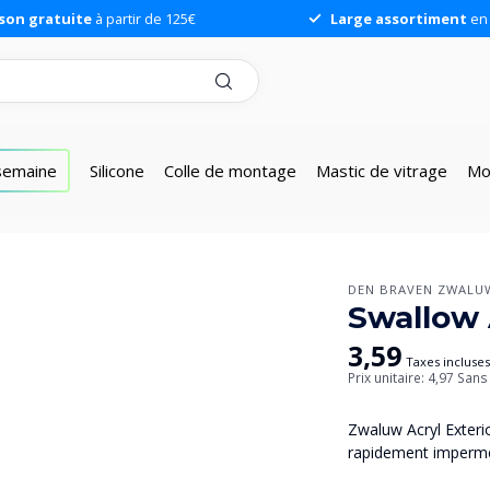
ison gratuite
à partir de 125€
Large assortiment
en 
 semaine
Silicone
Colle de montage
Mastic de vitrage
Mo
DEN BRAVEN ZWALU
Swallow 
3,59
Taxes incluse
Prix unitaire: 4,97
Sans 
Zwaluw Acryl Exterio
rapidement imperméa