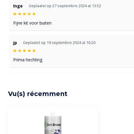
Inge
Geplaatst op 27 septembre 2024 at 13:52
Fijne kit voor buiten
jp
Geplaatst op 19 septembre 2024 at 16:20
Prima hechting
Anoniem
Geplaatst op 20 juillet 2024 at 16:51
Vu(s) récemment
Multi-inzetbaar
Tsjerk De Groot
Geplaatst op 1 septembre 2023 at 11:18
Prima kwaliteit!