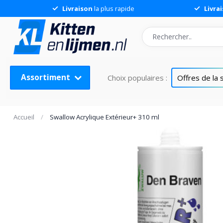
Livraison
la plus rapide
Livra
Assortiment
Choix populaires :
Offres de la
Accueil
/
Swallow Acrylique Extérieur+ 310 ml