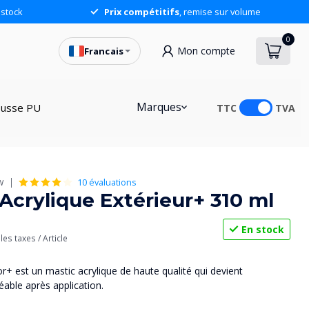
stock
Prix compétitifs
, remise sur volume
0
Mon compte
Francais
Marques
usse PU
TTC
TVA
10 évaluations
W
Acrylique Extérieur+ 310 ml
En stock
s
les taxes
/ Article
r+ est un mastic acrylique de haute qualité qui devient
ble après application.