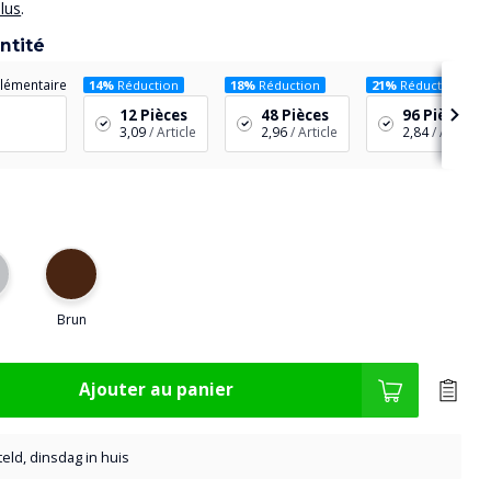
plus
.
ntité
lémentaire
14%
Réduction
18%
Réduction
21%
Réduction
12 Pièces
48 Pièces
96 Pièces
3,09
/ Article
2,96
/ Article
2,84
/ Article
Brun
Ajouter au panier
eld, dinsdag in huis