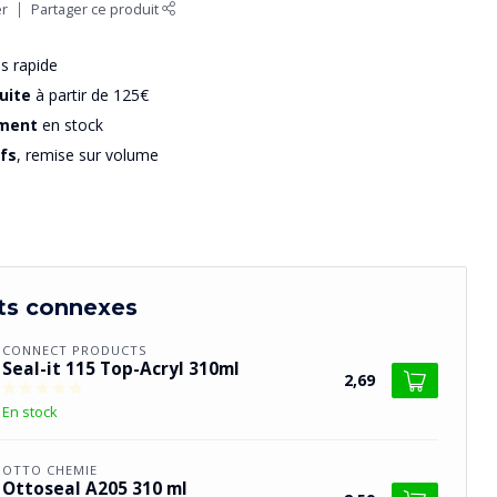
er
Partager ce produit
us rapide
uite
à partir de 125€
iment
en stock
ifs
, remise sur volume
ts connexes
CONNECT PRODUCTS
Seal-it 115 Top-Acryl 310ml
2,69
En stock
OTTO CHEMIE
Ottoseal A205 310 ml