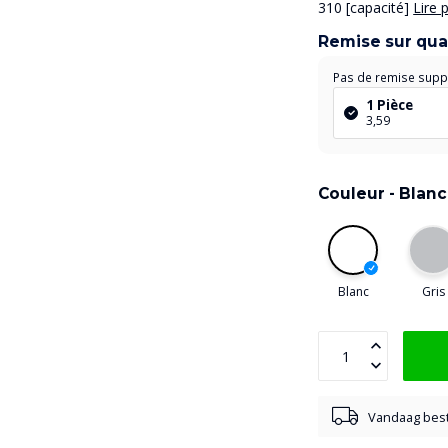
310 [capacité]
Lire 
Remise sur qua
Pas de remise supp
1 Pièce
3,59
Couleur -
Blanc
Blanc
Gris
Vandaag best