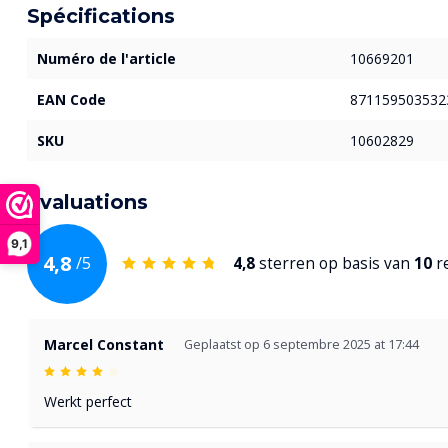
Spécifications
Numéro de l'article
10669201
EAN Code
871159503532
SKU
10602829
Évaluations
9,1
4,8
/
5
4,8
sterren op basis van
10
r
Marcel Constant
Geplaatst op 6 septembre 2025 at 17:44
Werkt perfect