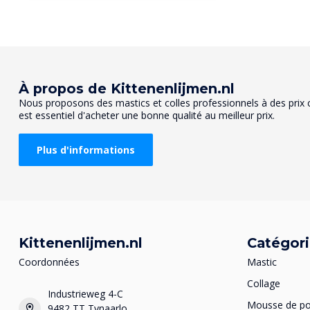
Soepele kit die niet verkleurt
Mari Verhagen
Geplaatst op 22 avril 2023 at 16:19
À propos de Kittenenlijmen.nl
Nous proposons des mastics et colles professionnels à des prix co
Goeie betaalbare kit
est essentiel d'acheter une bonne qualité au meilleur prix.
Plus d'informations
Kittenenlijmen.nl
Catégor
Coordonnées
Mastic
Collage
Industrieweg 4-C
Mousse de po
9482 TT Tynaarlo