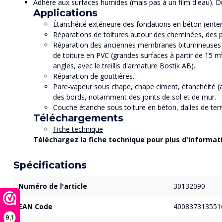
Adhère aux surfaces humides (mais pas à un film d'eau). Dur
Applications
Étanchéité extérieure des fondations en béton (ente
Réparations de toitures autour des cheminées, des pu
Réparation des anciennes membranes bitumineuses
de toiture en PVC (grandes surfaces à partir de 15 
angles, avec le treillis d'armature Bostik AB).
Réparation de gouttières.
Pare-vapeur sous chape, chape ciment, étanchéité (av
des bords, notamment des joints de sol et de mur.
Couche étanche sous toiture en béton, dalles de terr
Téléchargements
Fiche technique
Téléchargez la fiche technique pour plus d'informati
Spécifications
Numéro de l'article
30132090
EAN Code
400837313551
9,1