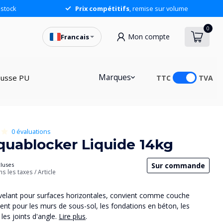
stock
Prix compétitifs
, remise sur volume
0
Mon compte
Francais
301,85
Ajouter au panier
Marques
usse PU
TTC
TVA
0 évaluations
quablocker Liquide 14kg
Sur commande
cluses
ns les taxes
/ Article
velant pour surfaces horizontales, convient comme couche
t pour les murs de sous-sol, les fondations en béton, les
 les joints d'angle.
Lire plus
.