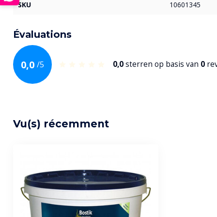
SKU
10601345
Évaluations
0,0
/
5
0,0
sterren op basis van
0
re
Vu(s) récemment