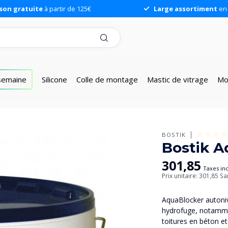
ison gratuite
à partir de 125€
Large assortiment
en 
 semaine
Silicone
Colle de montage
Mastic de vitrage
Mo
BOSTIK
Bostik A
301,85
Taxes in
Prix unitaire: 301,85
Sa
AquaBlocker autoni
hydrofuge, notammen
toitures en béton et