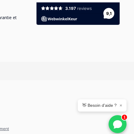
rantie et
👋 Besoin d'aide ?
×
1
pment