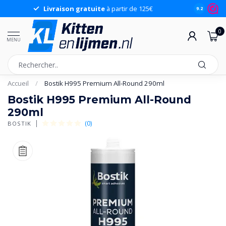
Livraison gratuite
à partir de 125€
9.2
0
MENU
Accueil
/
Bostik H995 Premium All-Round 290ml
Bostik H995 Premium All-Round
290ml
(0)
BOSTIK