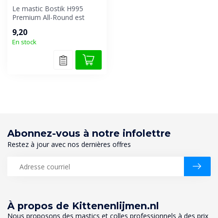
Le mastic Bostik H995
Premium All-Round est
spécialement conçu comme
9,20
mastic poly...
En stock
Abonnez-vous à notre infolettre
Restez à jour avec nos dernières offres
À propos de Kittenenlijmen.nl
Nous proposons des mastics et colles professionnels à des prix