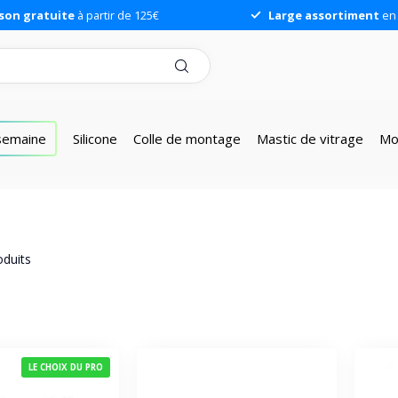
ison gratuite
à partir de 125€
Large assortiment
en 
 semaine
Silicone
Colle de montage
Mastic de vitrage
Mo
duits
LE CHOIX DU PRO