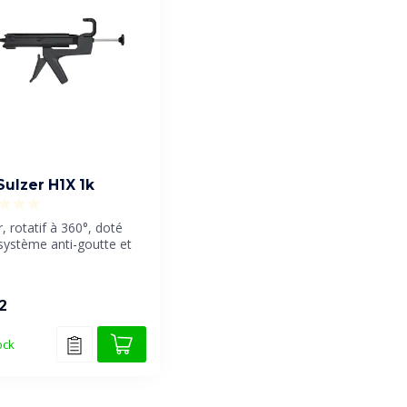
Sulzer H1X 1k
, rotatif à 360°, doté
système anti-goutte et
 d'utilisation, il...
2
ock