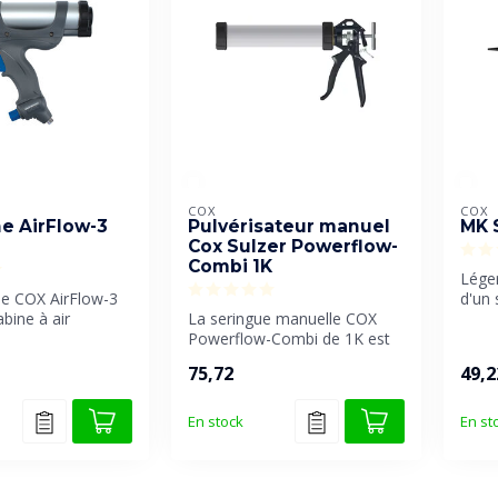
COX
COX
e AirFlow-3
Pulvérisateur manuel
MK 
Cox Sulzer Powerflow-
Combi 1K
Léger
he COX AirFlow-3
d'un 
bine à air
La seringue manuelle COX
facile
de 1 kW
Powerflow-Combi de 1K est
v...
compatible avec les
75,72
49,2
cartouche...
En stock
En st