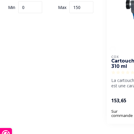
Min
Max
COX
Cartouch
310 ml
La cartouc
est une cara
comprimé 
compatible a
153,65
Sur
commande