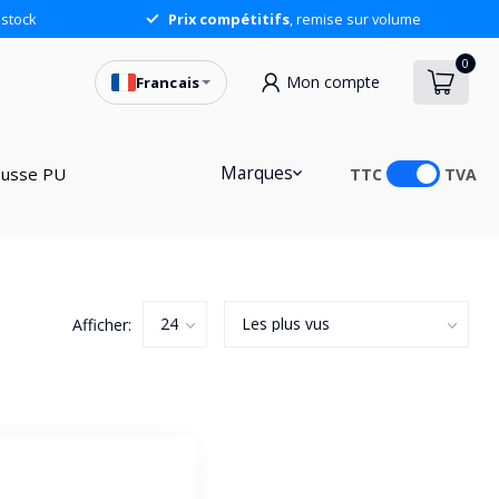
stock
Prix compétitifs
, remise sur volume
0
Mon compte
Francais
Marques
usse PU
TTC
TVA
Afficher: