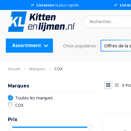
Livraison
la plus rapide
Livra
Assortiment
Choix populaires :
Offres de la
Accueil
/
Marques
/
COX
3
Pro
Marques
Toutes les marques
COX
Prix