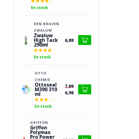
En stock
DEN BRAVEN 
ZWALUW
Zwaluw
High Tack
6,88
290ml
En stock
OTTO 
CHEMIE
Ottoseal
7,89
M390 310
6,98
ml
En stock
GRIFFON
Griffon
Polymax
Pro Power