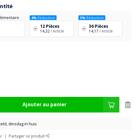
ntité
lémentaire
4%
Réduction
5%
Réduction
12 Pièces
36 Pièces
14,32
/ Article
14,17
/ Article
Ajouter au panier
eld, dinsdag in huis
er
Partager ce produit