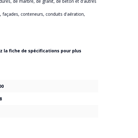
dures, de marbre, de granit, de béton et d'autres
, façades, conteneurs, conduits d'aération,
 la fiche de spécifications pour plus
00
8