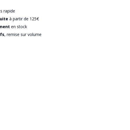
us rapide
uite
à partir de 125€
iment
en stock
ifs
, remise sur volume