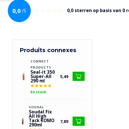
0,0
/
5
0,0
sterren op basis van
0
r
Produits connexes
CONNECT 
PRODUCTS
Seal-it 350
Super-All
5,49
290 ml
En stock
SOUDAL
Soudal Fix
All High
Tack KOMO
7,89
290ml