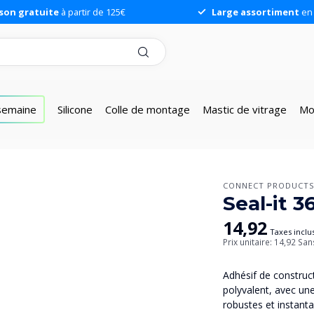
ison gratuite
à partir de 125€
Large assortiment
en 
 semaine
Silicone
Colle de montage
Mastic de vitrage
Mo
CONNECT PRODUCT
Seal-it 
14,92
Taxes inclu
Prix unitaire: 14,92
San
Adhésif de construct
polyvalent, avec un
robustes et instant