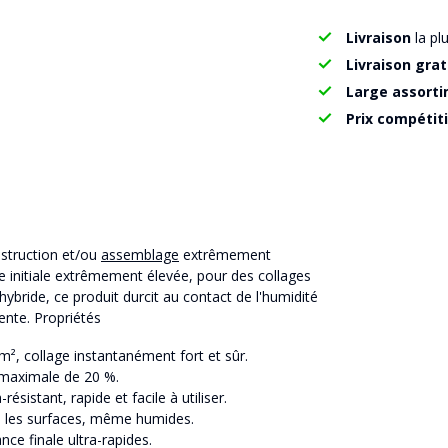
Livraison
la pl
Livraison grat
Large assort
Prix compétit
struction et/ou
assemblage
extrêmement
ce initiale extrêmement élevée, pour des collages
ybride, ce produit durcit au contact de l'humidité
ente. Propriétés
², collage instantanément fort et sûr.
 maximale de 20 %.
résistant, rapide et facile à utiliser.
s les surfaces, même humides.
nce finale ultra-rapides.