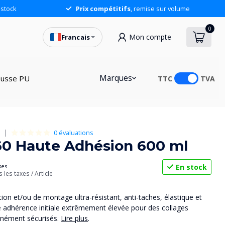
stock
Prix compétitifs
, remise sur volume
0
Mon compte
Francais
Marques
usse PU
TTC
TVA
0 évaluations
S
360 Haute Adhésion 600 ml
En stock
ses
s les taxes
/ Article
ion et/ou de montage ultra-résistant, anti-taches, élastique et
e adhérence initiale extrêmement élevée pour des collages
anément sécurisés.
Lire plus
.