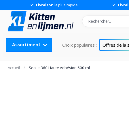
Livraison
la plus rapide
Livra
Assortiment
Choix populaires :
Offres de la
Accueil
/
Seal-it 360 Haute Adhésion 600 ml