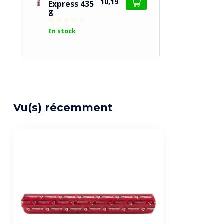
10,19
Express 435
g
En stock
Vu(s) récemment