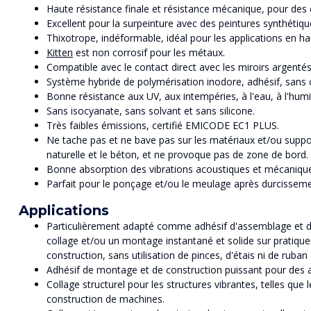
Haute résistance finale et résistance mécanique, pour des
Excellent pour la surpeinture avec des peintures synthétiq
Thixotrope, indéformable, idéal pour les applications en ha
Kitten
est non corrosif pour les métaux.
Compatible avec le contact direct avec les miroirs argentés 
Système hybride de polymérisation inodore, adhésif, sans cl
Bonne résistance aux UV, aux intempéries, à l'eau, à l'humid
Sans isocyanate, sans solvant et sans silicone.
Très faibles émissions, certifié EMICODE EC1 PLUS.
Ne tache pas et ne bave pas sur les matériaux et/ou suppor
naturelle et le béton, et ne provoque pas de zone de bord
Bonne absorption des vibrations acoustiques et mécaniqu
Parfait pour le ponçage et/ou le meulage après durcissem
Applications
Particulièrement adapté comme adhésif d'assemblage et d
collage et/ou un montage instantané et solide sur pratiqu
construction, sans utilisation de pinces, d'étais ni de ruban 
Adhésif de montage et de construction puissant pour des a
Collage structurel pour les structures vibrantes, telles que 
construction de machines.