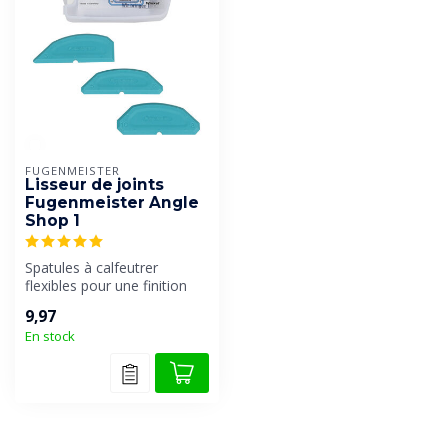
FUGENMEISTER
Lisseur de joints
Fugenmeister Angle
Shop 1
Spatules à calfeutrer
flexibles pour une finition
professionnelle des joints
9,97
de ...
En stock