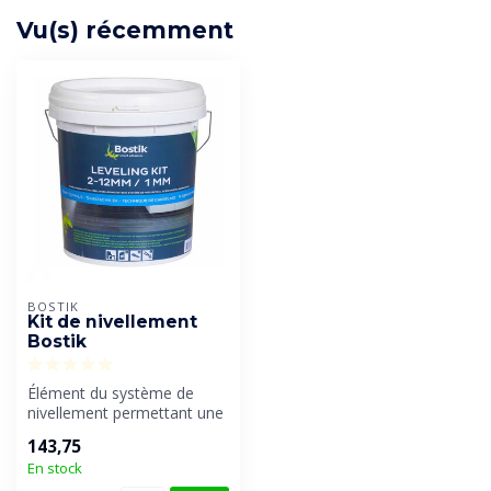
Vu(s) récemment
BOSTIK
Kit de nivellement
Bostik
Élément du système de
nivellement permettant une
pose des carreaux 100%
143,75
rapide, ...
En stock