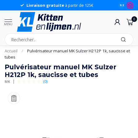
Livraison gratuite
à partir de 125€
9.2
0
MENU
Accueil
/
Pulvérisateur manuel MK Sulzer H212P 1k, saucisse et
tubes
Pulvérisateur manuel MK Sulzer
H212P 1k, saucisse et tubes
(0)
MK