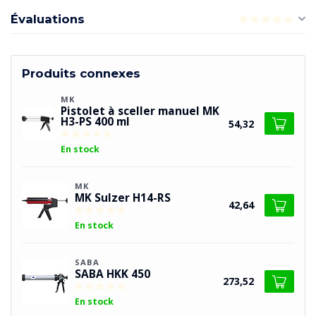
Évaluations
Produits connexes
MK
Pistolet à sceller manuel MK
H3-PS 400 ml
54,32
En stock
MK
MK Sulzer H14-RS
42,64
En stock
SABA
SABA HKK 450
273,52
En stock