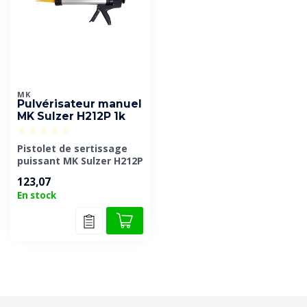
MK
Pulvérisateur manuel
MK Sulzer H212P 1k
Pistolet de sertissage
puissant MK Sulzer H212P
1K pour cartouches
123,07
(jusqu'à 450 ...
En stock