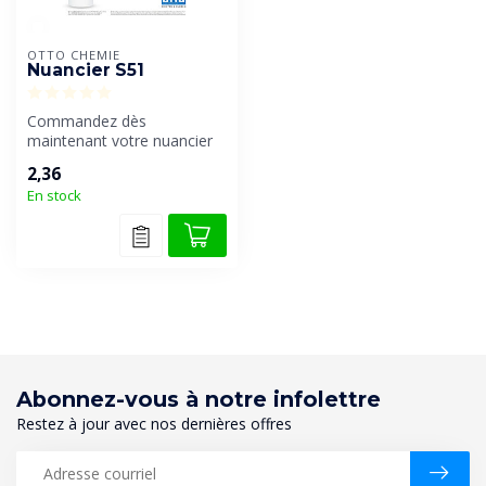
OTTO CHEMIE
Nuancier S51
Commandez dès
maintenant votre nuancier
Ottoseal S51 et faites le
2,36
bon choix de c...
En stock
Abonnez-vous à notre infolettre
Restez à jour avec nos dernières offres