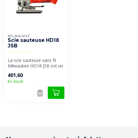
MILWAUKEE
Scie sauteuse HD18
JSB
La scie sauteuse sans fil
Milwaukee HD18 JSB est un
outil puissant conçu pour
401,60
le...
En stock