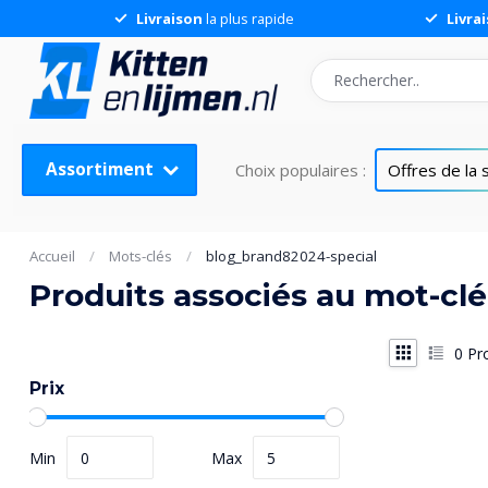
Livraison
la plus rapide
Livra
Assortiment
Choix populaires :
Offres de la
Accueil
/
Mots-clés
/
blog_brand82024-special
Produits associés au mot-cl
0
Pro
Prix
Min
Max