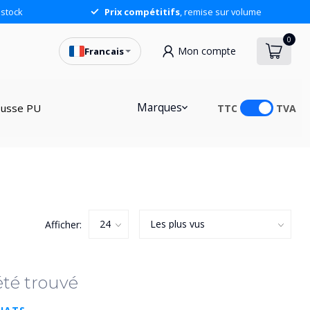
stock
Prix compétitifs
, remise sur volume
0
Mon compte
Francais
Marques
usse PU
TTC
TVA
Afficher:
été trouvé