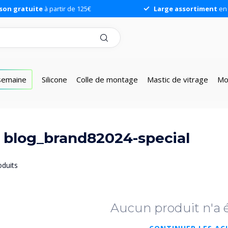
ison gratuite
à partir de 125€
Large assortiment
en 
 semaine
Silicone
Colle de montage
Mastic de vitrage
Mo
é blog_brand82024-special
duits
Aucun produit n'a 