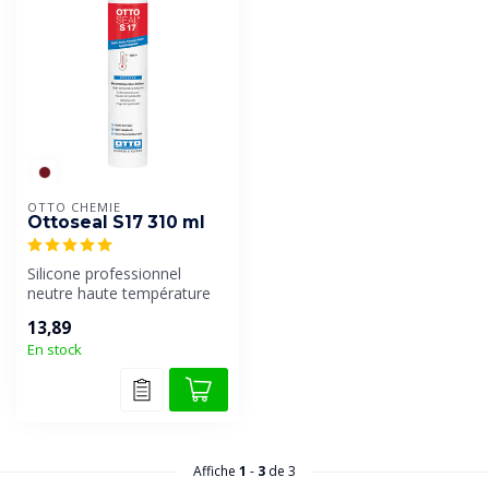
OTTO CHEMIE
Ottoseal S17 310 ml
Silicone professionnel
neutre haute température
d'Otto-Chemie. Convient à
13,89
une ut...
En stock
Affiche
1
-
3
de 3