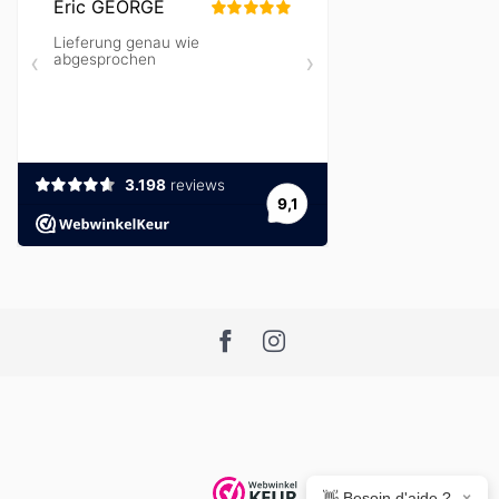
👋 Besoin d'aide ?
×