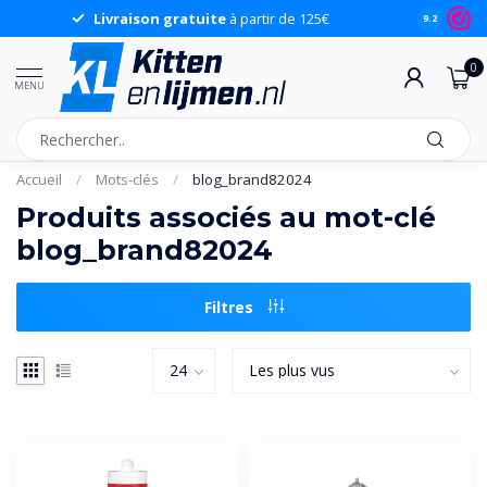
Livraison gratuite
à partir de 125€
9.2
0
MENU
Accueil
/
Mots-clés
/
blog_brand82024
Produits associés au mot-clé
blog_brand82024
Filtres