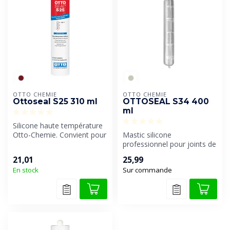
OTTO CHEMIE
OTTO CHEMIE
Ottoseal S25 310 ml
OTTOSEAL S34 400
ml
Silicone haute température
Otto-Chemie. Convient pour
Mastic silicone
une utilisation intérieure...
professionnel pour joints de
sol. Conçu pour les sols et
21,01
25,99
joints ...
En stock
Sur commande