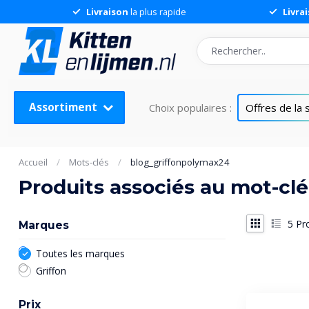
Livraison
la plus rapide
Livra
Assortiment
Choix populaires :
Offres de la
Accueil
/
Mots-clés
/
blog_griffonpolymax24
Produits associés au mot-cl
5
Pro
Marques
Toutes les marques
Griffon
Prix