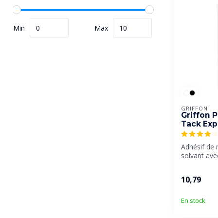
Min
Max
GRIFFON
Griffon 
Tack Exp
Adhésif de
solvant av
initiale très
10,79
En stock