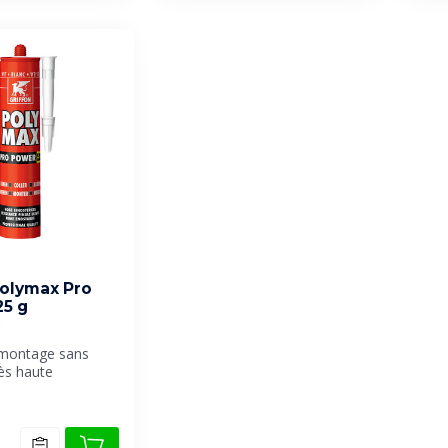
Polymax Pro
5 g
 montage sans
rès haute
inale.