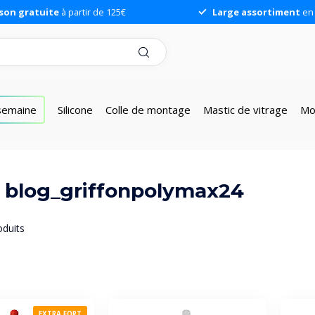
ison gratuite
à partir de 125€
Large assortiment
en 
 semaine
Silicone
Colle de montage
Mastic de vitrage
Mo
é blog_griffonpolymax24
duits
EXTRA FORT