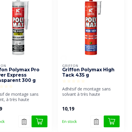
FON
GRIFFON
ffon Polymax Pro
Griffon Polymax High
er Express
Tack 435 g
nsparent 300 g
Adhésif de montage sans
sif de montage sans
solvant à très haute
nt, à très haute
adhérence initiale.
tance finale et à prise
9
10,19
.
ock
En stock