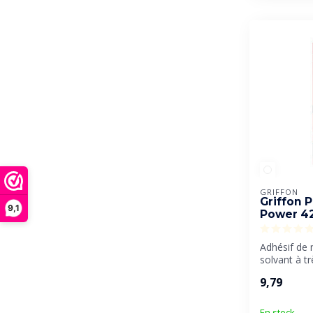
GRIFFON
Griffon 
9,1
Power 42
Adhésif de
solvant à t
résistance f
9,79
En stock