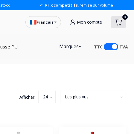
stock
Prix compétitifs
, remise sur volume
0
Mon compte
Francais
Marques
usse PU
TTC
TVA
Afficher: