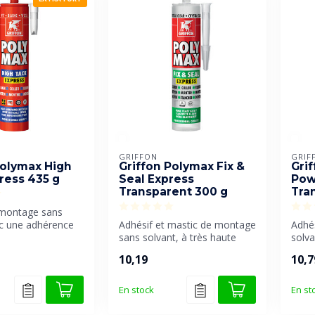
GRIFFON
GRIF
Polymax High
Griffon Polymax Fix &
Gri
ress 435 g
Seal Express
Pow
Transparent 300 g
Tra
 montage sans
ec une adhérence
Adhésif et mastic de montage
Adhé
 élevée et une p...
sans solvant, à très haute
solva
élasticité et à prise tr...
résis
10,19
10,7
très ..
En stock
En st