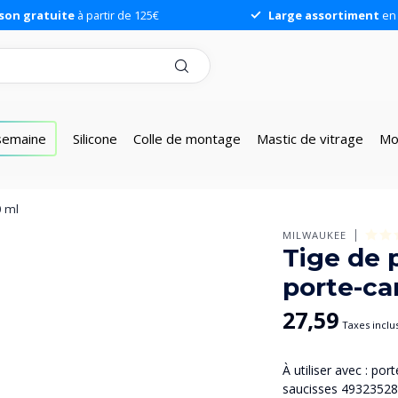
ison gratuite
à partir de 125€
Large assortiment
en 
 semaine
Silicone
Colle de montage
Mastic de vitrage
Mo
0 ml
MILWAUKEE
Tige de 
porte-ca
27,59
Taxes inclu
À utiliser avec : p
saucisses 49323528