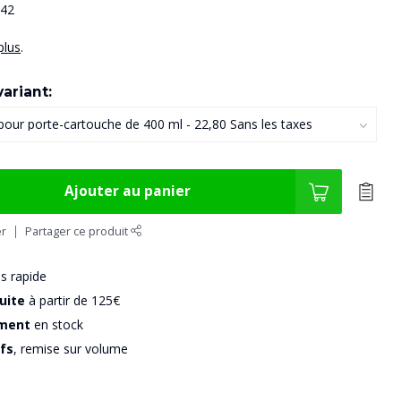
842
plus
.
ariant:
Ajouter au panier
er
Partager ce produit
us rapide
uite
à partir de 125€
iment
en stock
ifs
, remise sur volume