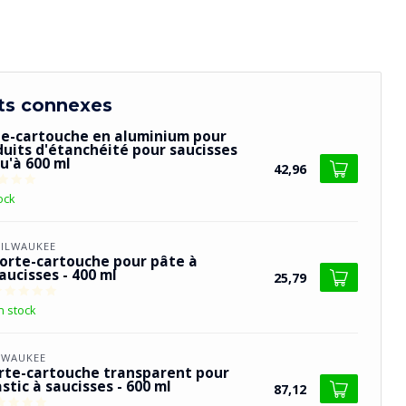
ts connexes
te-cartouche en aluminium pour
duits d'étanchéité pour saucisses
u'à 600 ml
42,96
ock
ILWAUKEE
orte-cartouche pour pâte à
aucisses - 400 ml
25,79
n stock
LWAUKEE
rte-cartouche transparent pour
stic à saucisses - 600 ml
87,12