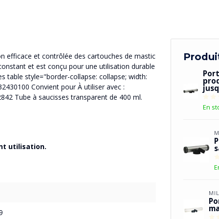
Produi
on efficace et contrôlée des cartouches de mastic
constant et est conçu pour une utilisation durable
Por
s table style="border-collapse: collapse; width:
pro
2430100 Convient pour À utiliser avec :
jusq
842 Tube à saucisses transparent de 400 ml.
En st
M
P
t utilisation.
s
E
MI
Po
ma
9