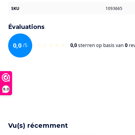
SKU
1093665
Évaluations
0,0
/
5
0,0
sterren op basis van
0
re
9,0
Vu(s) récemment