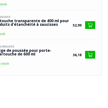
stock
WAUKEE
touche transparente de 400 ml pour
duits d'étanchéité à saucisses
52,99
tock
ILWAUKEE
ige de poussée pour porte-
artouche de 600 ml
36,18
n stock