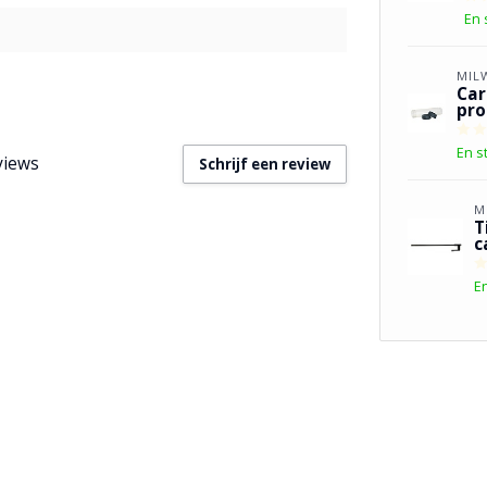
En 
MIL
Car
pro
En s
views
Schrijf een review
M
T
c
E