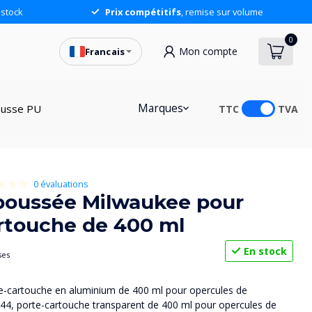
stock
Prix compétitifs
, remise sur volume
0
Mon compte
Francais
Marques
usse PU
TTC
TVA
0 évaluations
poussée Milwaukee pour
rtouche de 400 ml
En stock
ses
orte-cartouche en aluminium de 400 ml pour opercules de
44, porte-cartouche transparent de 400 ml pour opercules de