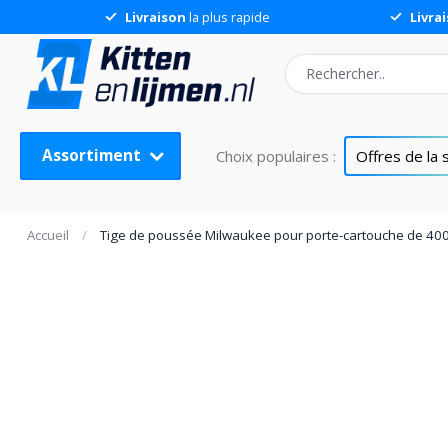
Livraison
la plus rapide
Livra
Assortiment
Choix populaires :
Offres de la
Accueil
/
Tige de poussée Milwaukee pour porte-cartouche de 40