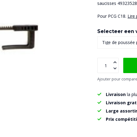
saucisses 4932352
Pour PCG C18.
Lire 
Selecteer een v
Ajouter pour compar
Livraison
la pl
Livraison grat
Large assort
Prix compétit