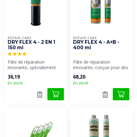
REPAIR CARE
REPAIR CARE
DRY FLEX 4 - 2 EN 1
DRY FLEX 4 - A+B -
150 ml
400 ml
Pâte de réparation
Pâte de réparation
innovante, spécialement
innovante, conçue pour des
conçue pour des
réparations de bois rapides
36,19
68,20
réparations de bois r...
et dur...
En stock
En stock