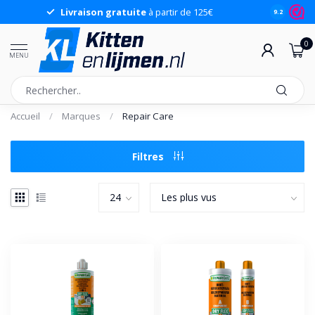
Livraison gratuite
à partir de 125€
9.2
0
MENU
Accueil
/
Marques
/
Repair Care
Filtres