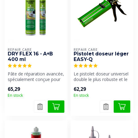
REPAIR CARE
REPAIR CARE
DRY FLEX 16 - A+B
Pistolet doseur léger
400 ml
EASY-Q
Pâte de réparation avancée,
Le pistolet doseur universel
spécialement conçue pour
double le plus robuste et le
les réparations
plus facile à utiliser...
65,29
62,29
importantes...
En stock
En stock