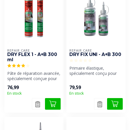
REPAIR CARE
REPAIR CARE
DRY FLEX 1 - A+B 300
DRY FIX UNI - A+B 300
ml
Primaire élastique,
Pâte de réparation avancée,
spécialement conçu pour
spécialement conçue pour
une utilisation avec tous les
des réparations de bois
produi...
76,99
79,59
rap...
En stock
En stock