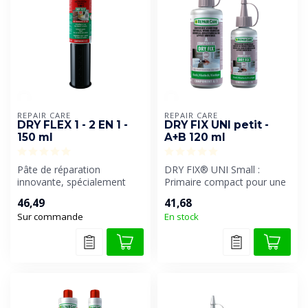
REPAIR CARE
REPAIR CARE
DRY FLEX 1 - 2 EN 1 -
DRY FIX UNI petit -
150 ml
A+B 120 ml
Pâte de réparation
DRY FIX® UNI Small :
innovante, spécialement
Primaire compact pour une
conçue pour des
adhérence optimale.
46,49
41,68
réparations de bois r...
Primaire élas...
Sur commande
En stock