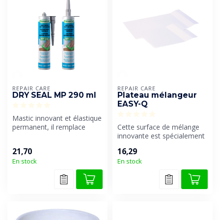
REPAIR CARE
REPAIR CARE
DRY SEAL MP 290 ml
Plateau mélangeur
EASY-Q
Mastic innovant et élastique
permanent, il remplace
Cette surface de mélange
avantageusement le mastic
innovante est spécialement
tr...
conçue pour un mélange
21,70
16,29
optim...
En stock
En stock