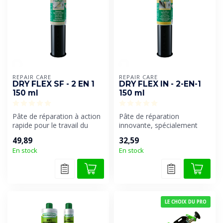
REPAIR CARE
REPAIR CARE
DRY FLEX SF - 2 EN 1
DRY FLEX IN - 2-EN-1
150 ml
150 ml
Pâte de réparation à action
Pâte de réparation
rapide pour le travail du
innovante, spécialement
bois. Ce produit polyvalen...
conçue pour réparer le bois
49,89
32,59
endommagé...
En stock
En stock
LE CHOIX DU PRO