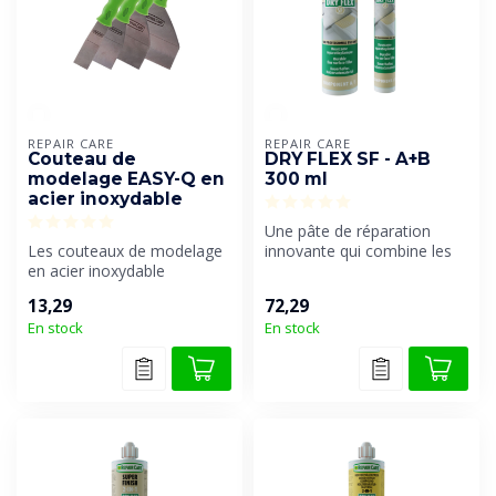
REPAIR CARE
REPAIR CARE
Couteau de
DRY FLEX SF - A+B
modelage EASY-Q en
300 ml
acier inoxydable
Une pâte de réparation
Les couteaux de modelage
innovante qui combine les
en acier inoxydable
avantages du mastic et de
EASY•Q™ sont des outils
l'épo...
13,29
72,29
essentiels ...
En stock
En stock