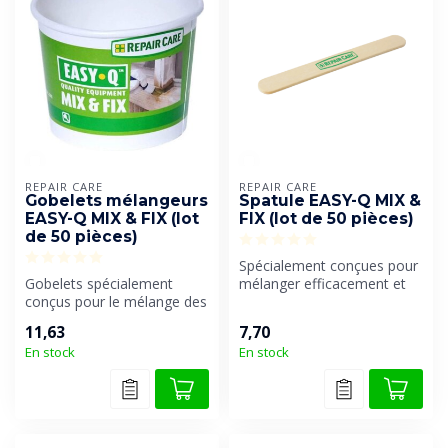
REPAIR CARE
REPAIR CARE
Gobelets mélangeurs
Spatule EASY-Q MIX &
EASY-Q MIX & FIX (lot
FIX (lot de 50 pièces)
de 50 pièces)
Spécialement conçues pour
Gobelets spécialement
mélanger efficacement et
conçus pour le mélange des
précisément les produits
produits DRY FIX® et DRY
DRY ...
11,63
7,70
SHIELD...
En stock
En stock