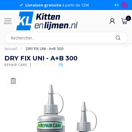
Livraison gratuite
à partir de 125€
9.2
0
MENU
Accueil
/
DRY FIX UNI - A+B 300
DRY FIX UNI - A+B 300
(0)
REPAIR CARE