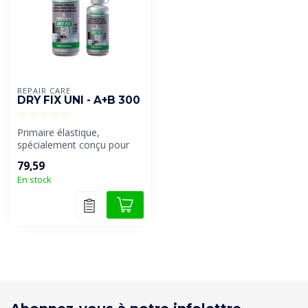
REPAIR CARE
DRY FIX UNI - A+B 300
Primaire élastique,
spécialement conçu pour
une utilisation avec tous les
79,59
produi...
En stock