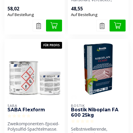
Klebstoff ...
zementgebundener
58,02
48,55
Gießboden. Geei...
Auf Bestellung
Auf Bestellung
FÜR PROFIS
SABA
BOSTIK
SABA Flexform
Bostik Niboplan FA
600 25kg
Zweikomponenten-Epoxid-
Polysulfid-Spachtelmasse.
Selbstnivellierende,