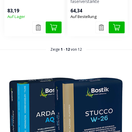
Hervorragend geeignet für
faserverstärkte
Repar...
Ausgleichsmasse für
83,19
64,34
Innenböden. Geeignet zu...
Auf Lager
Auf Bestellung
Zeige
1
-
12
von 12