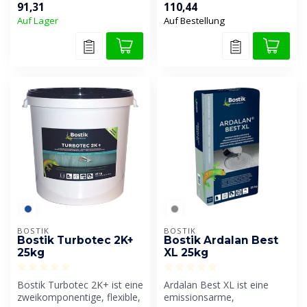
91,31
110,44
Weißz...
Zugabe ...
Auf Lager
Auf Bestellung
BOSTIK
BOSTIK
Bostik Turbotec 2K+
Bostik Ardalan Best
25kg
XL 25kg
Bostik Turbotec 2K+ ist eine
Ardalan Best XL ist eine
zweikomponentige, flexible,
emissionsarme,