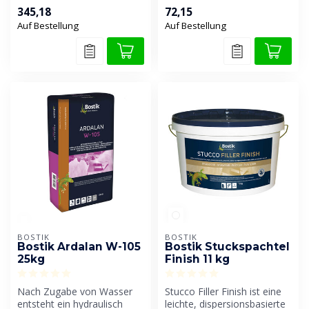
reaktive Dichtungsschic...
hochwertige und
345,18
72,15
spannungsarme
Auf Bestellung
Auf Bestellung
Ausgleichs...
BOSTIK
BOSTIK
Bostik Ardalan W-105
Bostik Stuckspachtel
25kg
Finish 11 kg
Nach Zugabe von Wasser
Stucco Filler Finish ist eine
entsteht ein hydraulisch
leichte, dispersionsbasierte