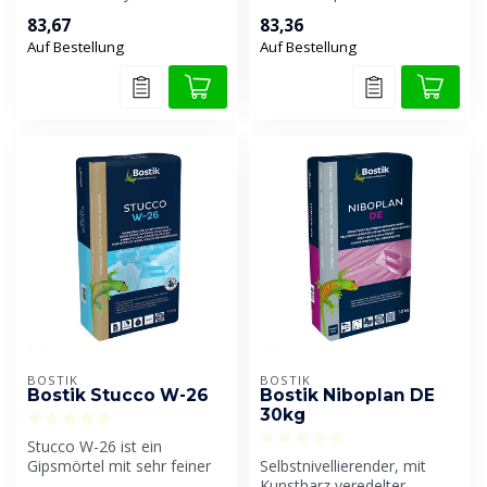
aushärtender, feinkörniger
Paste für trockene In...
83,67
83,36
Wanda...
Auf Bestellung
Auf Bestellung
BOSTIK
BOSTIK
Bostik Stucco W-26
Bostik Niboplan DE
30kg
Stucco W-26 ist ein
Gipsmörtel mit sehr feiner
Selbstnivellierender, mit
Textur, der sowohl als
Kunstharz veredelter,