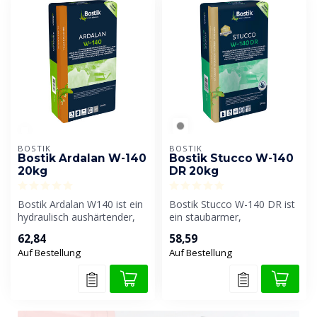
BOSTIK
BOSTIK
Bostik Ardalan W-140
Bostik Stucco W-140
20kg
DR 20kg
Bostik Ardalan W140 ist ein
Bostik Stucco W-140 DR ist
hydraulisch aushärtender,
ein staubarmer,
zementbasierter
schnellhärtender,
62,84
58,59
Ausgleichs...
zementbasierter Aus...
Auf Bestellung
Auf Bestellung