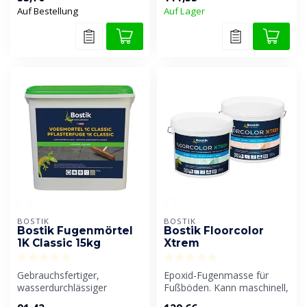
Verankerung von...
Fugenmörtel für
Auf Bestellung
Auf Lager
Keramikflie...
BOSTIK
BOSTIK
Bostik Fugenmörtel
Bostik Floorcolor
1K Classic 15kg
Xtrem
Gebrauchsfertiger,
Epoxid-Fugenmasse für
wasserdurchlässiger
Fußböden. Kann maschinell,
Fugenmörtel für
mit einer Pistole oder mit