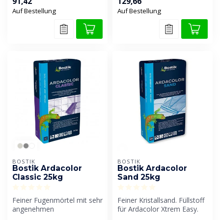
91,42
129,66
wasserdurchlässige Fugen ...
eine...
Auf Bestellung
Auf Bestellung
BOSTIK
BOSTIK
Bostik Ardacolor
Bostik Ardacolor
Classic 25kg
Sand 25kg
Feiner Fugenmörtel mit sehr
Feiner Kristallsand. Füllstoff
angenehmen
für Ardacolor Xtrem Easy.
Verarbeitungseigenschaften.