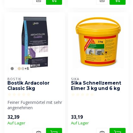
+8
BOSTIK
SIKA
Bostik Ardacolor
Sika Schnellzement
Classic 5kg
Eimer 3 kg und 6 kg
Feiner Fugenmörtel mit sehr
angenehmen
Verarbeitungseigenschaften.
32,39
33,19
Geeignet für ...
Auf Lager
Auf Lager