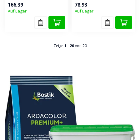
multifunktionale
Bodenbelägen,
166,39
78,93
Fugenmasse. Geeign...
Feinsteinzeug, Ter...
Auf Lager
Auf Lager
Zeige
1
-
20
von 20