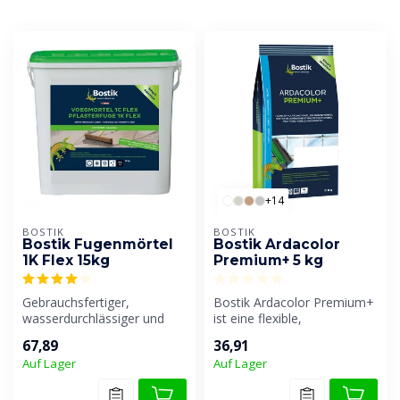
+14
BOSTIK
BOSTIK
Bostik Fugenmörtel
Bostik Ardacolor
1K Flex 15kg
Premium+ 5 kg
Gebrauchsfertiger,
Bostik Ardacolor Premium+
wasserdurchlässiger und
ist eine flexible,
dauerhaft flexibler
multifunktionale
67,89
36,91
Fugenmörtel zum V...
Fugenmasse. Geeign...
Auf Lager
Auf Lager