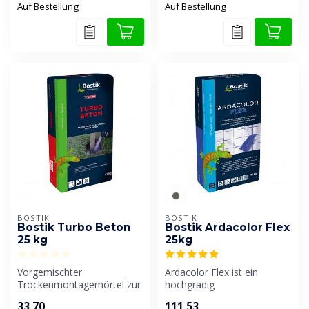
Auf Bestellung
Auf Bestellung
BOSTIK
BOSTIK
Bostik Turbo Beton
Bostik Ardacolor Flex
25 kg
25kg
Vorgemischter
Ardacolor Flex ist ein
Trockenmontagemörtel zur
hochgradig
schnellen Befestigung und
schlammbeständiger
33,70
111,53