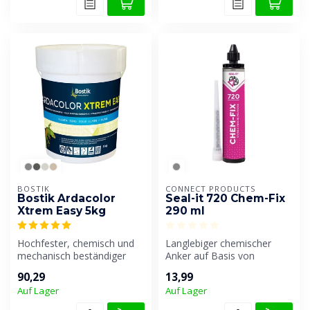
BOSTIK
CONNECT PRODUCTS
Bostik Ardacolor
Seal-it 720 Chem-Fix
Xtrem Easy 5kg
290 ml
Hochfester, chemisch und
Langlebiger chemischer
mechanisch beständiger
Anker auf Basis von
Fugenmörtel für keramische
zweikomponentigen,
90,29
13,99
Wand-...
styrolfreien Polye...
Auf Lager
Auf Lager