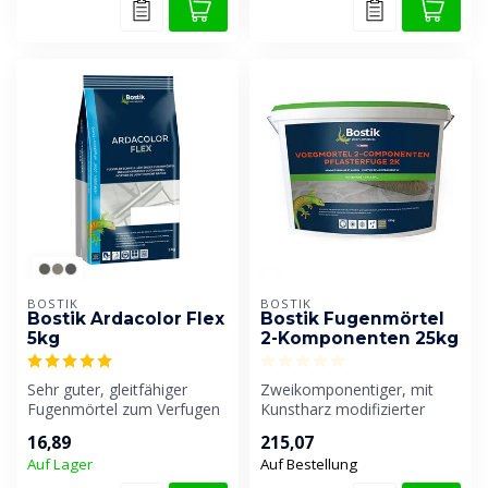
BOSTIK
BOSTIK
Bostik Ardacolor Flex
Bostik Fugenmörtel
5kg
2-Komponenten 25kg
Sehr guter, gleitfähiger
Zweikomponentiger, mit
Fugenmörtel zum Verfugen
Kunstharz modifizierter
von keramischen Wand- und
Fugenmörtel. Hoch
16,89
215,07
Bode...
wasserdurchläss...
Auf Lager
Auf Bestellung