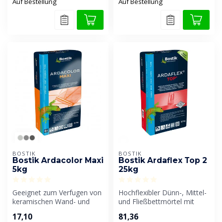
Auf Bestellung
Auf Bestellung
BOSTIK
BOSTIK
Bostik Ardacolor Maxi
Bostik Ardaflex Top 2
5kg
25kg
Geeignet zum Verfugen von
Hochflexibler Dünn-, Mittel-
keramischen Wand- und
und Fließbettmörtel mit
Bodenbelägen,
sehr guten
17,10
81,36
Feinsteinzeug, Ter...
Verarbeitungseig...