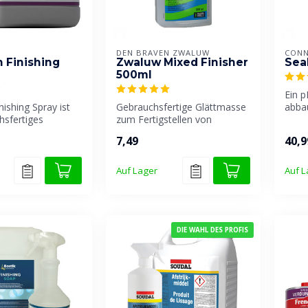
DEN BRAVEN ZWALUW
CONN
 Finishing
Zwaluw Mixed Finisher
Seal
500ml
Ein p
nishing Spray ist
Gebrauchsfertige Glättmasse
abba
hsfertiges
zum Fertigstellen von
lösun
tel, das speziell...
Fugenabdichtungen.
univer
7,49
40,9
Auf Lager
Auf L
DIE WAHL DES PROFIS