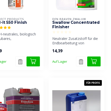
ECT PRODUCTS
DEN BRAVEN ZWALUW
-it 550 Finish
Swallow Concentrated
Finisher
H-neutrales, biologisch
ubares,
Neutraler Zusatzstoff für die
gsmittelfreies und
Endbearbeitung von
selles Pr...
Fugendichtstoffen.
9
14,39
ager
Auf Lager
FÜR PROFIS