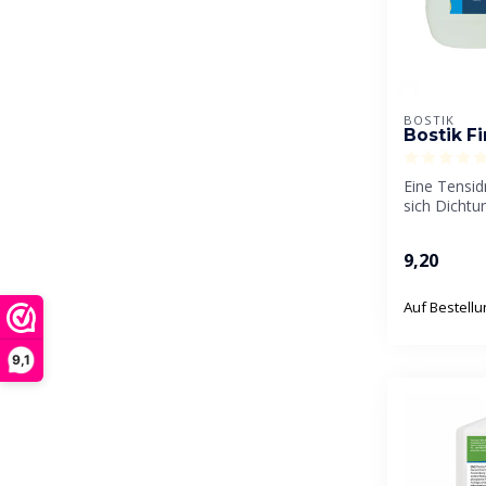
BOSTIK
Bostik F
Eine Tensid
sich Dicht
und perfekt 
9,20
Auf Bestell
9,1