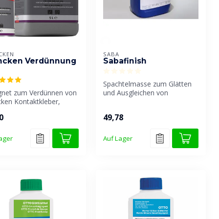
CKEN
SABA
ncken Verdünnung
Sabafinish
Spachtelmasse zum Glätten
gnet zum Verdünnen von
und Ausgleichen von
cken Kontaktkleber,
Dichtungsfugen. Sabafinish
hkleber und Knetmasse.
behält ...
0
49,78
ager
Auf Lager