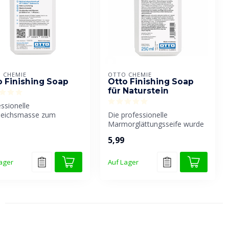
 CHEMIE
OTTO CHEMIE
o Finishing Soap
Otto Finishing Soap
für Naturstein
ssionelle
leichsmasse zum
Die professionelle
kten Nivellieren und
Marmorglättungsseife wurde
en der oberste...
speziell für das genaue
5,99
Abmessen u...
ager
Auf Lager