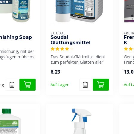
SOUDAL
FREN
inishing Soap
Soudal
Fre
Glättungsmittel
K
mischung, mit der
ungsfugen mühelos
Das Soudal-Glättmittel dient
Geei
glätten las...
zum perfekten Glätten aller
Fren
Dichtungsfugen.
Sprü
6,23
13,0
ung
Auf Lager
Auf L