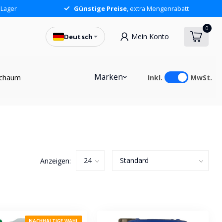
 Lager
Günstige Preise
, extra Mengenrabatt
0
Mein Konto
Deutsch
Marken
chaum
Inkl.
MwSt.
Anzeigen:
NACHHALTIGE WAHL