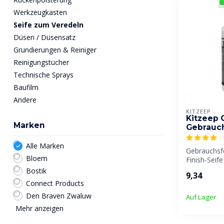
Werkzeugkasten
Seife zum Veredeln
Düsen / Düsensatz
Grundierungen & Reiniger
Reinigungstücher
Technische Sprays
Baufilm
Andere
KITZEEP
Kitzeep 
Marken
Gebrauch
Alle Marken
Gebrauchsfe
Bloem
Finish-Seife
dichtstoffver
Bostik
9,34
Connect Products
Den Braven Zwaluw
Auf Lager
Mehr anzeigen