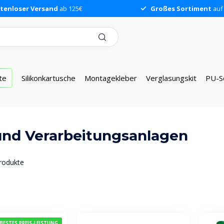
tenloser Versand
ab 125€
Großes Sortiment
auf
te
Silikonkartusche
Montagekleber
Verglasungskit
PU-S
e und Verarbeitungsanlagen
rodukte
BESTES PREIS-LEISTUNG