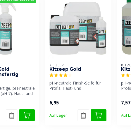
KITZEEP
KITZ
Gold
Kitzeep Gold
Kit
sfertig
pH-neutrale Finish-Seife für
pH-ne
rtige, pH-neutrale
Profis. Haut- und
Profi
 (pH 7). Haut- und
dichtstoffverträglich. Vergilbt
dicht
trägli...
o...
o...
6,95
7,57
Auf Lager
Auf L