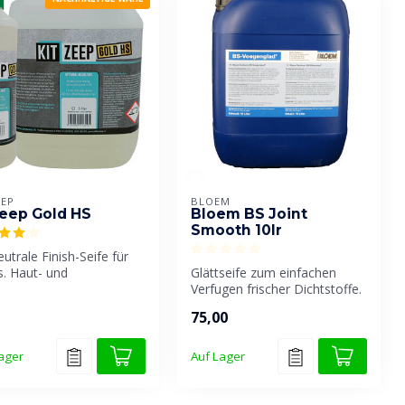
EEP
BLOEM
zeep Gold HS
Bloem BS Joint
Smooth 10lr
utrale Finish-Seife für
s. Haut- und
Glättseife zum einfachen
stoffverträglich. Vergilbt
Verfugen frischer Dichtstoffe.
Das Fugenglättungsmittel...
75,00
ager
Auf Lager