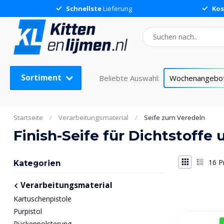
Schnellste
Lieferung
Kos
Sortiment
Beliebte Auswahl:
Wochenangebo
Startseite
/
Verarbeitungsmaterial
/
Seife zum Veredeln
Finish-Seife für Dichtstoff
16
P
Kategorien
Verarbeitungsmaterial
Kartuschenpistole
Purpistol
Rückenpolsterung