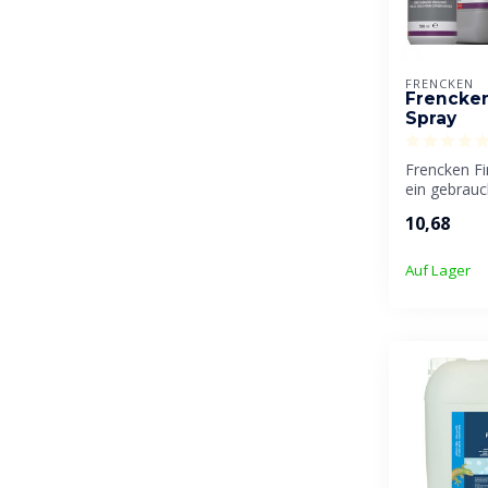
FRENCKEN
Frencken
Spray
Frencken Fi
ein gebrauc
Glättungsmit
10,68
Auf Lager