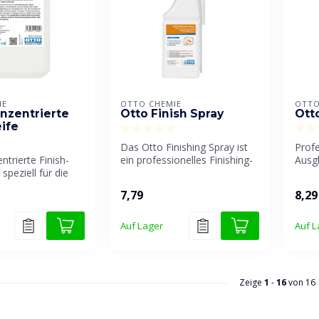
IE
OTTO CHEMIE
OTTO
nzentrierte
Otto Finish Spray
Ott
eife
Das Otto Finishing Spray ist
Profe
ntrierte Finish-
ein professionelles Finishing-
Ausg
speziell für die
und Glättungsspray, ...
perfe
le Versiegel...
Glätt
7,79
8,29
Auf Lager
Auf L
Zeige
1
-
16
von 16