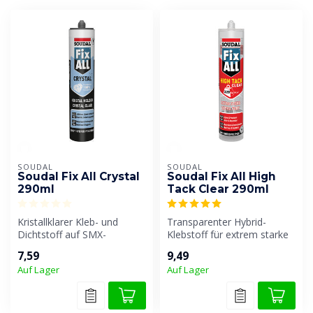
SOUDAL
SOUDAL
Soudal Fix All Crystal
Soudal Fix All High
290ml
Tack Clear 290ml
Kristallklarer Kleb- und
Transparenter Hybrid-
Dichtstoff auf SMX-
Klebstoff für extrem starke
Polymerbasis. Für
Verbindungen auf allen
7,59
9,49
unsichtbare, hochf...
Material...
Auf Lager
Auf Lager