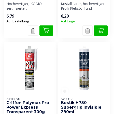
Hochwertiger, KOMO-
Kristallklarer, hochwertiger
zertifizierter,
Profi-Klebstoff und -
gebrauchsfertiger
Dichtstoff für leichte
6,79
6,20
Klebedichtstoff auf Hybridp...
Verkleb...
Auf Bestellung
Auf Lager
GRIFFON
BOSTIK
Griffon Polymax Pro
Bostik H780
Power Express
Supergrip Invisible
Transparent 300g
290ml