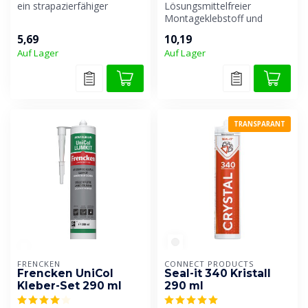
ein strapazierfähiger
Lösungsmittelfreier
Polyurethan-Treppenkleber,
Montageklebstoff und
wasser...
Dichtstoff mit sehr hoher
5,69
10,19
Elastizität u...
Auf Lager
Auf Lager
TRANSPARANT
FRENCKEN
CONNECT PRODUCTS
Frencken UniCol
Seal-it 340 Kristall
Kleber-Set 290 ml
290 ml