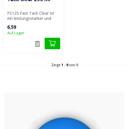
FS125 Fast Tack Clear ist
ein leistungsstarker und
vielseitiger
6,59
Konstruktionskle...
Auf Lager
Zeige
1
-
9
von 9