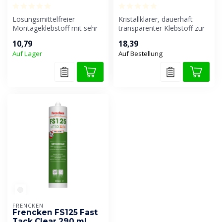
Lösungsmittelfreier
Kristallklarer, dauerhaft
Montageklebstoff mit sehr
transparenter Klebstoff zur
hoher Endfestigkeit und
elastischen Verklebung ver...
10,79
18,39
sehr schne...
Auf Lager
Auf Bestellung
FRENCKEN
Frencken FS125 Fast
Tack Clear 290 ml