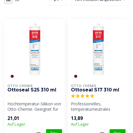
OTTO CHEMIE
OTTO CHEMIE
Ottoseal S25 310 ml
Ottoseal S17 310 ml
Hochtemperatur-Silikon von
Professionelles,
Otto-Chemie. Geeignet für
temperaturneutrales
den Innen- und
Hochtemperatur-Silikon von
21,01
13,89
Außenbereich...
Otto-Chemie. Gee...
Auf Lager
Auf Lager