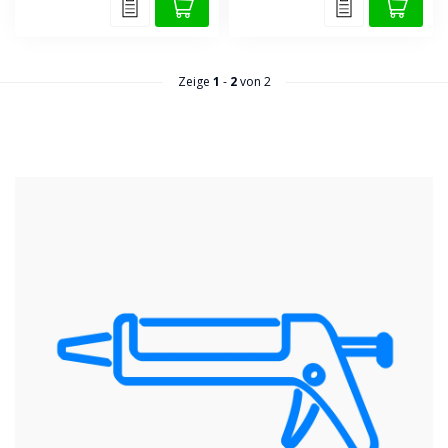
Zeige
1
-
2
von 2