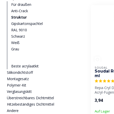
Für draußen
Anti-Crack
Struktur
Gipskartonspachtel
RAL 9010
Schwarz
Weiß
Grau
Beste acrylaatkit
SOUDAL
Soudal R
Silikondichtstoff
ml
Montagesatz
Polymer-Kit
Repa-Cryl D 
Verglasungskitt
Acryl-Fugen
körniger, de
Überstreichbares Dichtmittel
3,94
Hitzebeständiges Dichtmittel
Andere
Auf Lager