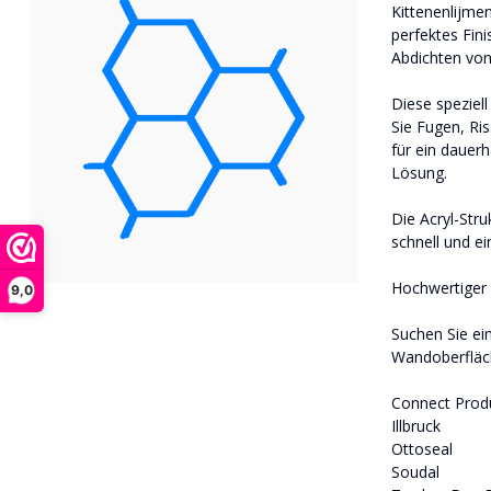
Kittenenlijmen
perfektes Fin
Abdichten von
Diese speziel
Sie Fugen, Ri
für ein dauer
Lösung.
Die Acryl-Stru
schnell und ei
Hochwertiger A
9,0
Suchen Sie ei
Wandoberfläc
Connect Prod
Illbruck
Ottoseal
Soudal