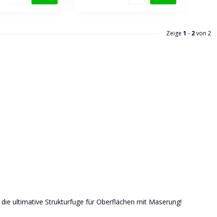
Zeige
1
-
2
von 2
 die ultimative Strukturfuge für Oberflächen mit Maserung!