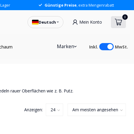
 Lager
Günstige Preise
, extra Mengenrabatt
0
Mein Konto
Deutsch
Marken
chaum
Inkl.
MwSt.
redeln rauer Oberflächen wie z. B. Putz.
Anzeigen: