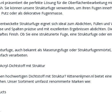
.nl präsentiert die perfekte Lösung für die Oberflächenbearbeitung mi
ish. Sie können unsere Strukturfuge verwenden, um Ihren Fugen innerh
 Putz oder als dekorative Fugenmasse.
l entwickelte Strukturfuge eignet sich ideal zum Abdichten, Füllen un
sse und Spalten präzise und mit exzellenten Ergebnissen abdichten. Di
haftes Finish. Ob Sie eine strukturierte Fuge, eine Strukturfuge oder
kturfuge, auch bekannt als Maserungsfuge oder Strukturfugenmörtel, er
nfach verarbeiten.
cryl-Dichtstoff mit Struktur
nen hochwertigen Dichtstoff mit Struktur? Kittenenlijmen.nl bietet ei
hen. Unser Sortiment umfasst renommierte Marken wie:
ucts