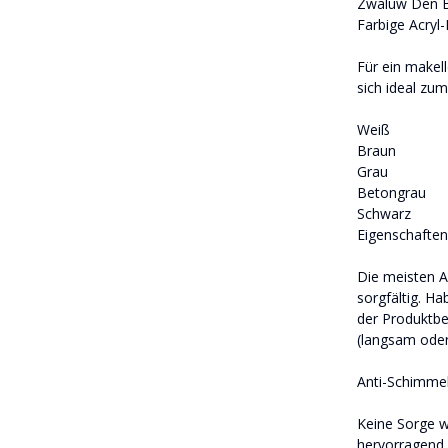
Zwaluw Den 
Farbige Acryl-
Für ein makell
sich ideal zu
Weiß
Braun
Grau
Betongrau
Schwarz
Eigenschaften
Die meisten Ac
sorgfältig. H
der Produktbe
(langsam oder
Anti-Schimmel
Keine Sorge w
hervorragend 