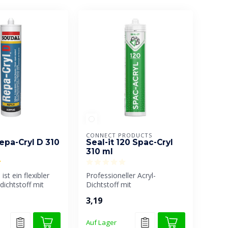
CONNECT PRODUCTS
epa-Cryl D 310
Seal-it 120 Spac-Cryl
310 ml
ist ein flexibler
Professioneller Acryl-
dichtstoff mit
Dichtstoff mit
korativer Pu...
Körnungsstruktur.
3,19
Überstreichbar und bildet...
Auf Lager