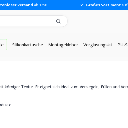
tenloser Versand
ab 125€
Großes Sortiment
auf
te
Silikonkartusche
Montagekleber
Verglasungskit
PU-S
 mit körniger Textur. Er eignet sich ideal zum Versiegeln, Füllen und Ve
odukte