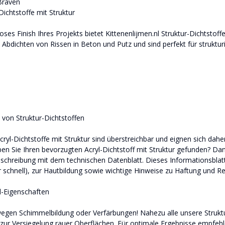
Braven
Dichtstoffe mit Struktur
oses Finish Ihres Projekts bietet Kittenenlijmen.nl Struktur-Dichtstoff
m Abdichten von Rissen in Beton und Putz und sind perfekt für struktu
 von Struktur-Dichtstoffen
ryl-Dichtstoffe mit Struktur sind überstreichbar und eignen sich daher 
aben Sie Ihren bevorzugten Acryl-Dichtstoff mit Struktur gefunden? 
schreibung mit dem technischen Datenblatt. Dieses Informationsblatt e
 schnell), zur Hautbildung sowie wichtige Hinweise zu Haftung und Re
-Eigenschaften
egen Schimmelbildung oder Verfärbungen! Nahezu alle unsere Struktur
zur Versiegelung rauer Oberflächen. Für optimale Ergebnisse empfehl