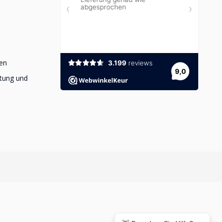
en
stung und