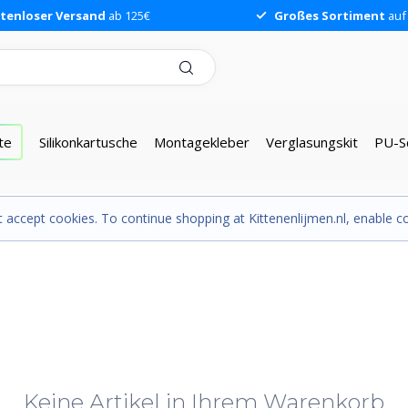
tenloser Versand
ab 125€
Großes Sortiment
auf
te
Silikonkartusche
Montagekleber
Verglasungskit
PU-S
 accept cookies. To continue shopping at Kittenenlijmen.nl, enable co
Keine Artikel in Ihrem Warenkorb