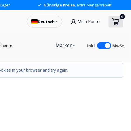
 Lager
Günstige Preise
, extra Mengenrabatt
0
Mein Konto
Deutsch
Marken
chaum
Inkl.
MwSt.
okies in your browser and try again.