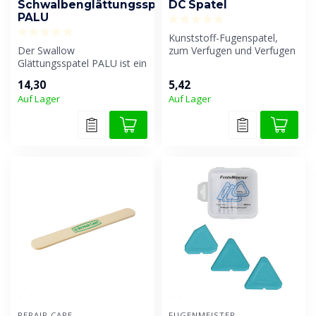
Schwalbenglättungsspatel
DC Spatel
PALU
Kunststoff-Fugenspatel,
Der Swallow
zum Verfugen und Verfugen
Glättungsspatel PALU ist ein
von Fugen, hervorragend
Kunststoffspatel zum
geeign...
14,30
5,42
einfachen Glätten ...
Auf Lager
Auf Lager
REPAIR CARE
FUGENMEISTER