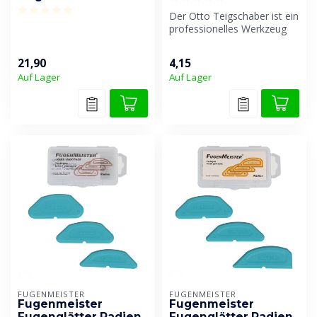
Der Otto Teigschaber ist ein
professionelles Werkzeug
zur
Oberflächenbearbeitung...
21,90
4,15
Auf Lager
Auf Lager
FUGENMEISTER
FUGENMEISTER
Fugenmeister
Fugenmeister
Fugenglätter Radien
Fugenglätter Radien