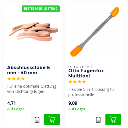
BESTES PREIS-LEISTUNG
OTTO CHEMIE
Abschlussstäbe 6
Otto Fugenfux
mm - 40 mm
Multitool
Für eine optimale Glättung
Flexible 5-in-1-Lösung für
von Dichtungsfugen.
professionelle
Verbindungen, die sich
4,71
9,09
einfach mit dem...
Auf Lager
Auf Lager