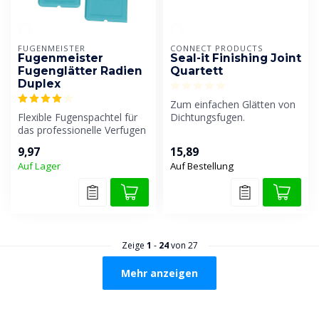
FUGENMEISTER
CONNECT PRODUCTS
Fugenmeister
Seal-it Finishing Joint
Fugenglätter Radien
Quartett
Duplex
Zum einfachen Glätten von
Flexible Fugenspachtel für
Dichtungsfugen.
das professionelle Verfugen
von Fugen.
9,97
15,89
Auf Lager
Auf Bestellung
Zeige
1
-
24
von 27
Mehr anzeigen