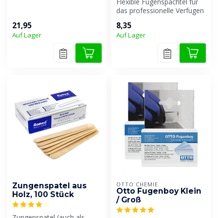
Oberflächenversiegelung,
Flexible Fugenspachtel für
4er-Set. Aus Spezialkun...
das professionelle Verfugen
von Fugen.
21,95
8,35
Auf Lager
Auf Lager
OTTO CHEMIE
Zungenspatel aus
Otto Fugenboy Klein
Holz, 100 Stück
/ Groß
Zungenspatel (auch als