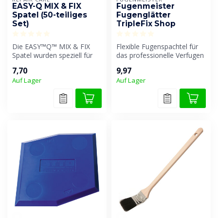
EASY-Q MIX & FIX
Fugenmeister
Spatel (50-teiliges
Fugenglätter
Set)
TripleFix Shop
Die EASY™Q™ MIX & FIX
Flexible Fugenspachtel für
Spatel wurden speziell für
das professionelle Verfugen
das effiziente und präzise
von Fugen.
7,70
9,97
Misc...
Auf Lager
Auf Lager