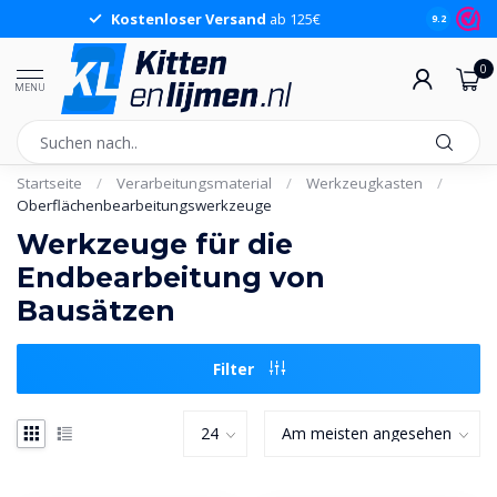
Kostenloser Versand
ab 125€
9.2
0
MENU
Startseite
/
Verarbeitungsmaterial
/
Werkzeugkasten
/
Oberflächenbearbeitungswerkzeuge
Werkzeuge für die
Endbearbeitung von
Bausätzen
Filter