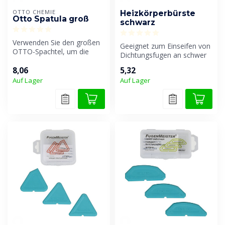
OTTO CHEMIE
Heizkörperbürste
Otto Spatula groß
schwarz
Verwenden Sie den großen
Geeignet zum Einseifen von
OTTO-Spachtel, um die
Dichtungsfugen an schwer
Dichtungsfuge professionell
zugänglichen Stellen.
zu gl...
8,06
5,32
Auf Lager
Auf Lager