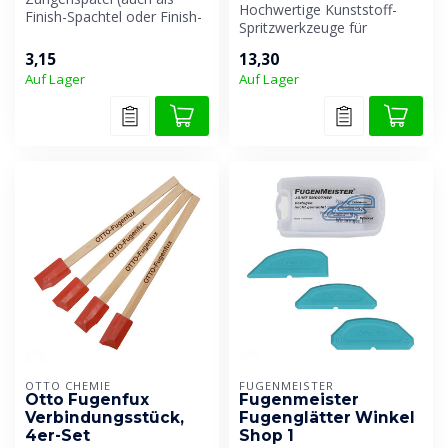
Hochwertige Kunststoff-
Finish-Spachtel oder Finish-
Spritzwerkzeuge für
Stick bekannt) sind ein
professionelle Fugen.
prakt...
3,15
13,30
Erhältlich in z...
Auf Lager
Auf Lager
OTTO CHEMIE
FUGENMEISTER
Otto Fugenfux
Fugenmeister
Verbindungsstück,
Fugenglätter Winkel
4er-Set
Shop 1