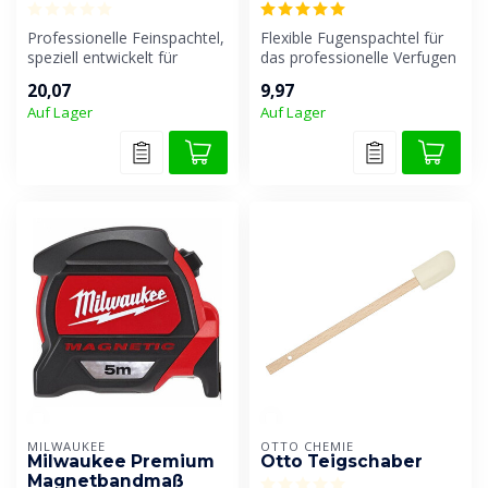
Professionelle Feinspachtel,
Flexible Fugenspachtel für
speziell entwickelt für
das professionelle Verfugen
perfekte Fugen an Türen,
von Fugen.
20,07
9,97
Fe...
Auf Lager
Auf Lager
MILWAUKEE
OTTO CHEMIE
Milwaukee Premium
Otto Teigschaber
Magnetbandmaß