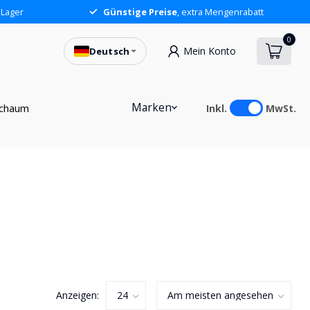
 Lager
Günstige Preise
, extra Mengenrabatt
0
Mein Konto
Deutsch
Marken
chaum
Inkl.
MwSt.
Anzeigen: