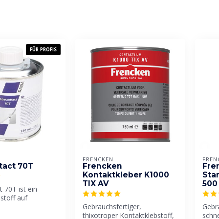
FÜR PROFIS
FRENCKEN
FREN
tact 70T
Frencken
Fre
Kontaktkleber K1000
Sta
TIX AV
500
 70T ist ein
stoff auf
basis. Seine
Gebrauchsfertiger,
Gebra
d...
thixotroper Kontaktklebstoff,
schne