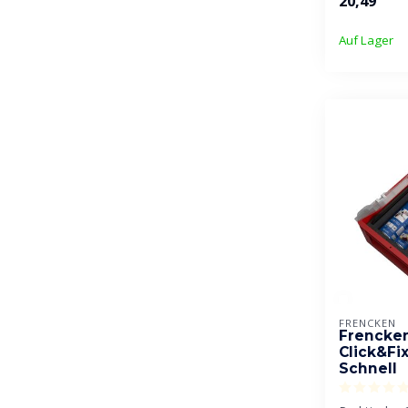
20,49
Auf Lager
FRENCKEN
Frencken
Click&Fix
Schnell