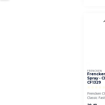
FRENCKEN
Frencken
Spray - C
CF1329
Frencken Cl
Classic Fast
ultraschnell