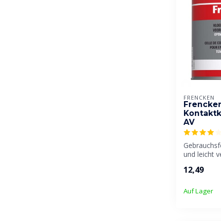
FRENCKEN
Frencke
Kontaktk
AV
Gebrauchsfe
und leicht v
Kontaktklebst
12,49
Auf Lager