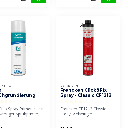
 CHEMIE
FRENCKEN
o
Frencken Click&Fix
ühgrundierung
Spray - Classic CF1212
tto Spray Primer ist ein
Frencken CF1212 Classic
wertiger Sprühprimer,
Spray: Vielseitiger
ine optimale Haftun...
Kontaktkleber im
einzigartigen Sprüh...