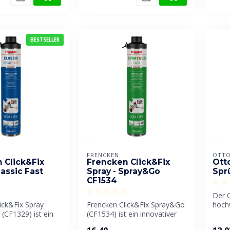
BESTSELLER
FRENCKEN
OTTO
 Click&Fix
Frencken Click&Fix
Ott
lassic Fast
Spray - Spray&Go
Spr
CF1534
Der O
ick&Fix Spray
Frencken Click&Fix Spray&Go
hoch
 (CF1329) ist ein
(CF1534) ist ein innovativer
der e
er Sprühkonta...
Kontaktklebstoff für le...