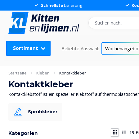
Schnellste
Lieferung
Kos
Sortiment
Beliebte Auswahl:
Wochenangebo
Startseite
/
Kleben
/
Kontaktkleber
Kontaktkleber
Kontaktklebstoff ist ein spezieller Klebstoff auf thermoplastischer 
Sprühkleber
19
P
Kategorien