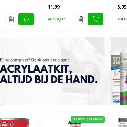
frei von aromatischen
doppe
11,99
5,99
Lösungsmi...
in A...
Auf Lager
Auf L
DIE WAHL DES PROFIS