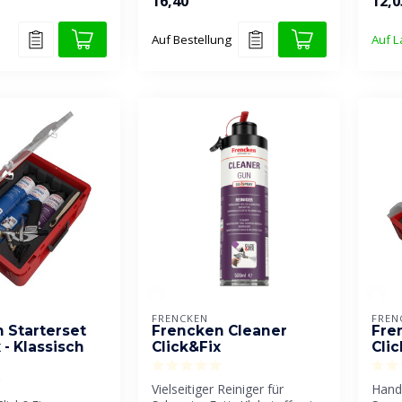
16,40
12,0
Auf Bestellung
Auf L
FRENCKEN
FREN
 Starterset
Frencken Cleaner
Fre
 - Klassisch
Click&Fix
Cli
Vielseitiger Reiniger für
Hand