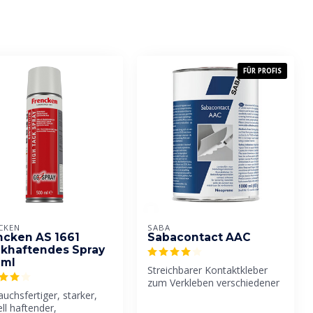
FÜR PROFIS
CKEN
SABA
ncken AS 1661
Sabacontact AAC
rkhaftendes Spray
 ml
Streichbarer Kontaktkleber
zum Verkleben verschiedener
uchsfertiger, starker,
Materialien. Besonders ge...
ll haftender,