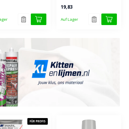
lseitiger Kontaktkleber
19,83
ager
Auf Lager
FÜR PROFIS