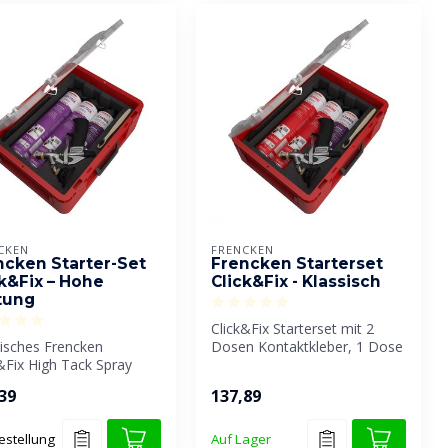
CKEN
FRENCKEN
ncken Starter-Set
Frencken Starterset
ck&Fix – Hohe
Click&Fix - Klassisch
tung
Click&Fix Starterset mit 2
tisches Frencken
Dosen Kontaktkleber, 1 Dose
&Fix High Tack Spray
Reiniger, Click&Fix-Klebe...
-Set: 2 Kontaktkleber-
39
137,89
d...
estellung
Auf Lager