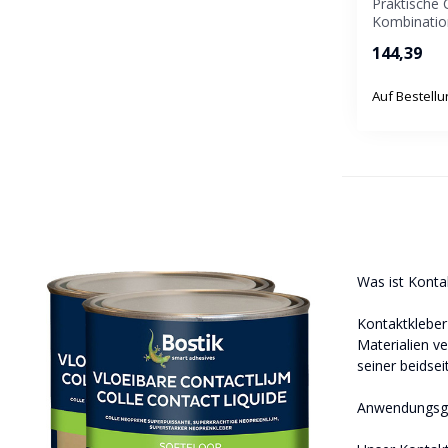
Praktische 
Kombinatio
aus 2 Dosen
144,39
Dos...
Auf Bestell
Was ist Konta
Kontaktkleber 
Materialien ve
seiner beidse
Anwendungsge