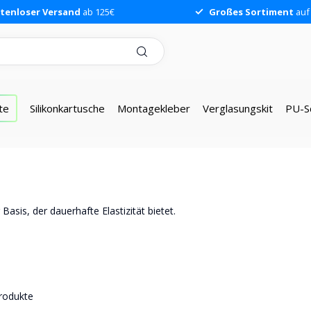
tenloser Versand
ab 125€
Großes Sortiment
auf
te
Silikonkartusche
Montagekleber
Verglasungskit
PU-S
Basis, der dauerhafte Elastizität bietet.
rodukte