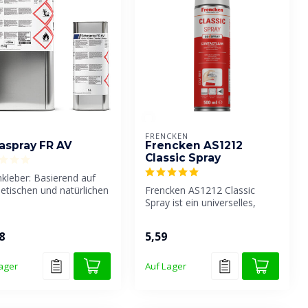
FRENCKEN
aspray FR AV
Frencken AS1212
Classic Spray
kleber: Basierend auf
etischen und natürlichen
Frencken AS1212 Classic
ialien wie SBS, CR...
Spray ist ein universelles,
transparentes Sprühkleber
fü...
8
5,59
ager
Auf Lager