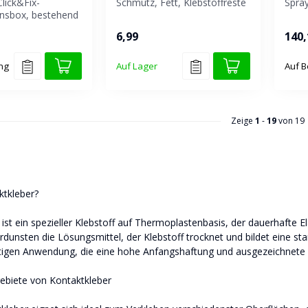
Click&Fix-
Schmutz, Fett, Klebstoffreste
Spray
nsbox, bestehend
und die meisten Klebebän...
2 Dos
 Kontaktkleber, 1
6,99
140,
ung
Auf Lager
Auf B
Zeige
1
-
19
von 19
ktkleber?
ist ein spezieller Klebstoff auf Thermoplastenbasis, der dauerhafte E
rdunsten die Lösungsmittel, der Klebstoff trocknet und bildet eine st
itigen Anwendung, die eine hohe Anfangshaftung und ausgezeichnete S
biete von Kontaktkleber