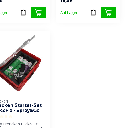
3
19,89
ager
Auf Lager
CKEN
ncken Starter-Set
ck&Fix - Spray&Go
y Frencken Click&Fix