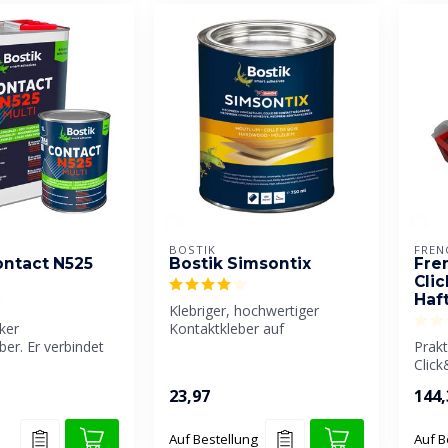
BOSTIK
FREN
ontact N525
Bostik Simsontix
Fre
Cli
Haf
Klebriger, hochwertiger
ker
Kontaktkleber auf
er. Er verbindet
Neoprenkautschukbasis.
Prak
 und dauerhaft,
Geeignet für di...
Click
.
Kombi
23,97
144,
Sprüh
Auf Bestellung
Auf B