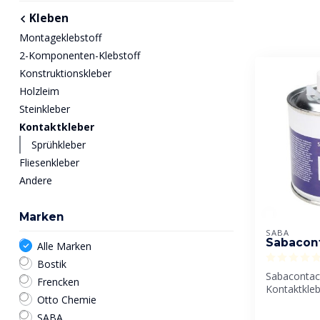
Kleben
Montageklebstoff
2-Komponenten-Klebstoff
Konstruktionskleber
Holzleim
Steinkleber
Kontaktkleber
Sprühkleber
Fliesenkleber
Andere
Marken
SABA
Sabacon
Alle Marken
Bostik
Sabacontact
Frencken
Kontaktkleb
Otto Chemie
Polyurethan
Hauptanwen
SABA