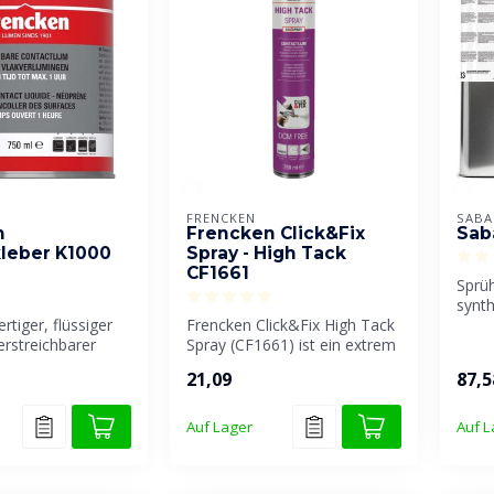
FRENCKEN
SABA
n
Frencken Click&Fix
Sab
leber K1000
Spray - High Tack
CF1661
Sprüh
synth
rtiger, flüssiger
Frencken Click&Fix High Tack
Mater
erstreichbarer
Spray (CF1661) ist ein extrem
off, frei v...
starker Sprühklebstof...
21,09
87,5
Auf Lager
Auf L