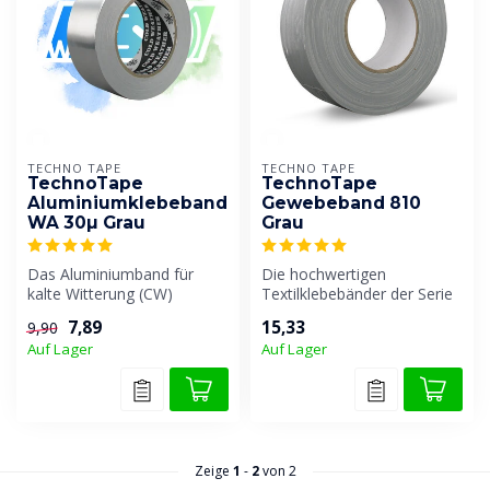
TECHNO TAPE
TECHNO TAPE
TechnoTape
TechnoTape
Aluminiumklebeband
Gewebeband 810
WA 30µ Grau
Grau
Das Aluminiumband für
Die hochwertigen
kalte Witterung (CW)
Textilklebebänder der Serie
besteht aus reinem
Ducttape 800 sind
7,89
15,33
9,90
Aluminium mit eine...
Gewebeklebebänder...
Auf Lager
Auf Lager
Zeige
1
-
2
von 2