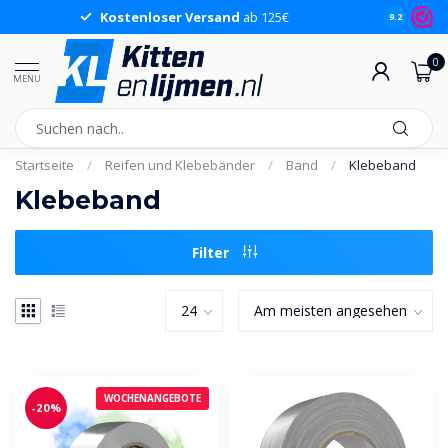
Kostenloser Versand
ab 125€
9.2
0
MENU
Startseite
/
Reifen und Klebebänder
/
Band
/
Klebeband
Klebeband
Filter
WOCHENANGEBOTE
-20%