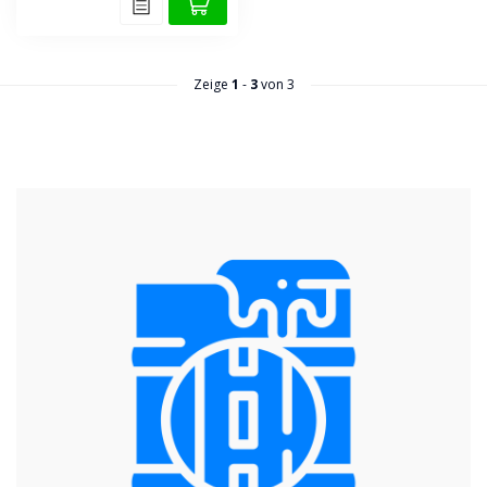
Zeige
1
-
3
von 3