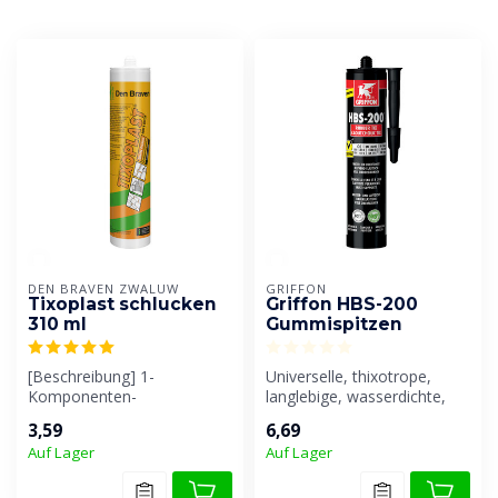
DEN BRAVEN ZWALUW
GRIFFON
Tixoplast schlucken
Griffon HBS-200
310 ml
Gummispitzen
[Beschreibung] 1-
Universelle, thixotrope,
Komponenten-
langlebige, wasserdichte,
Bitumendichtstoff, geeignet
luftdichte und schützende
3,59
6,69
zum Abdichten von Risse...
Bes...
Auf Lager
Auf Lager