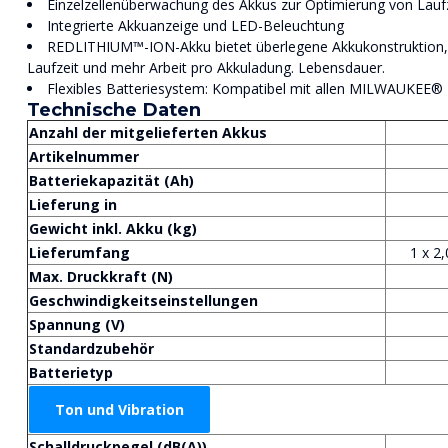
Einzelzellenüberwachung des Akkus zur Optimierung von Lauf
Integrierte Akkuanzeige und LED-Beleuchtung
REDLITHIUM™-ION-Akku bietet überlegene Akkukonstruktion, E
Laufzeit und mehr Arbeit pro Akkuladung. Lebensdauer.
Flexibles Batteriesystem: Kompatibel mit allen MILWAUKEE
Technische Daten
Anzahl der mitgelieferten Akkus
Artikelnummer
Batteriekapazität (Ah)
Lieferung in
Gewicht inkl. Akku (kg)
Lieferumfang
1 x 2
Max. Druckkraft (N)
Geschwindigkeitseinstellungen
Spannung (V)
Standardzubehör
Batterietyp
Ton und Vibration
Schalldruckpegel (dB(A))