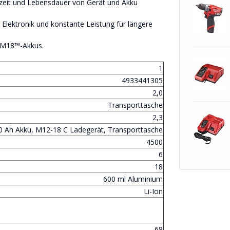
zeit und Lebensdauer von Gerät und Akku
lektronik und konstante Leistung für längere
® M18™-Akkus.
1
4933441305
2,0
Transporttasche
2,3
,0 Ah Akku, M12-18 C Ladegerät, Transporttasche
4500
6
18
600 ml Aluminium
Li-Ion
68