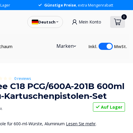
 Lager
Günstige Preise
, extra Mengenrabatt
0
Mein Konto
Deutsch
Marken
chaum
Inkl.
MwSt.
0 reviews
ee C18 PCG/600A-201B 600ml
-Kartuschenpistolen-Set
Auf Lager
t.
tole für 600-ml-Würste, Aluminium
Lesen Sie mehr
.