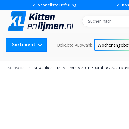
Schnellste
Lieferung
Kos
Sortiment
Beliebte Auswahl:
Wochenangebo
Startseite
/
Milwaukee C18 PCG/600A-201B 600ml 18V Akku-Kartu