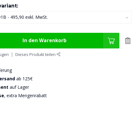
ariant:
In den Warenkorb
fügen
Dieses Produkt teilen
ferung
Versand
ab 125€
ment
auf Lager
se
, extra Mengenrabatt