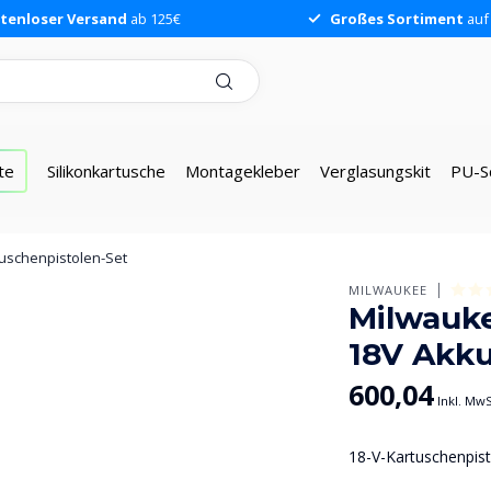
tenloser Versand
ab 125€
Großes Sortiment
auf
te
Silikonkartusche
Montagekleber
Verglasungskit
PU-S
schenpistolen-Set
MILWAUKEE
Milwauk
18V Akku
600,04
Inkl. MwS
18-V-Kartuschenpis