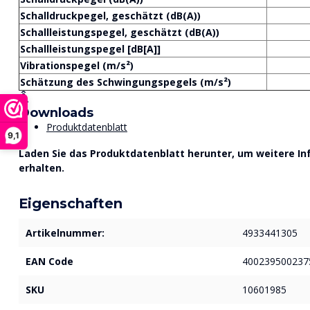
Schalldruckpegel, geschätzt (dB(A))
Schallleistungspegel, geschätzt (dB(A))
Schallleistungspegel [dB[A]]
Vibrationspegel (m/s²)
Schätzung des Schwingungspegels (m/s²)
Â
Downloads
Produktdatenblatt
9,1
Laden Sie das Produktdatenblatt herunter, um weitere I
erhalten.
Eigenschaften
Artikelnummer:
4933441305
EAN Code
400239500237
SKU
10601985