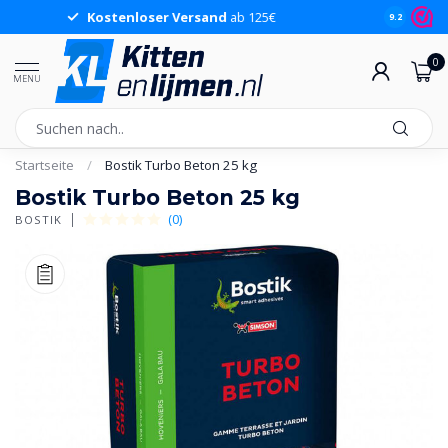
Großes Sortiment
auf Lager
Güns
9.2
0
MENU
Startseite
/
Bostik Turbo Beton 25 kg
Bostik Turbo Beton 25 kg
(0)
BOSTIK