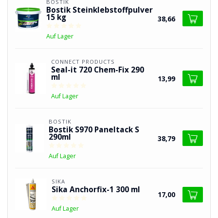
BOSTIK
Bostik Steinklebstoffpulver
15 kg
38,66
Auf Lager
CONNECT PRODUCTS
Seal-it 720 Chem-Fix 290
ml
13,99
Auf Lager
BOSTIK
Bostik S970 Paneltack S
290ml
38,79
Auf Lager
SIKA
Sika Anchorfix-1 300 ml
17,00
Auf Lager