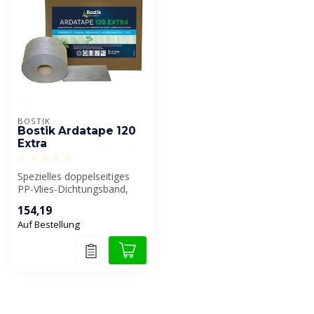
BOSTIK
Bostik Ardatape 120
Extra
Spezielles doppelseitiges
PP-Vlies-Dichtungsband,
das in Kombination mit den
154,19
Dic...
Auf Bestellung