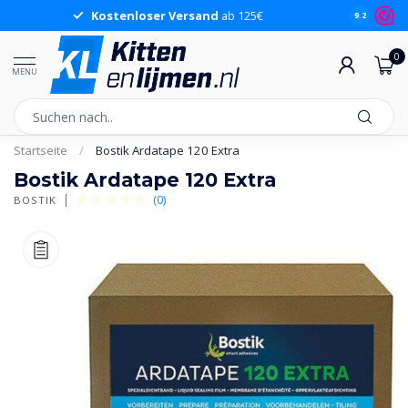
Kostenloser Versand
ab 125€
9.2
0
MENU
Startseite
/
Bostik Ardatape 120 Extra
Bostik Ardatape 120 Extra
(0)
BOSTIK