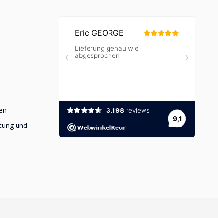
en
stung und