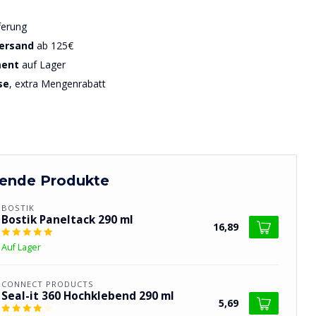
ferung
Versand
ab 125€
ment
auf Lager
se
, extra Mengenrabatt
ende Produkte
BOSTIK
Bostik Paneltack 290 ml
16,89
Auf Lager
CONNECT PRODUCTS
Seal-it 360 Hochklebend 290 ml
5,69