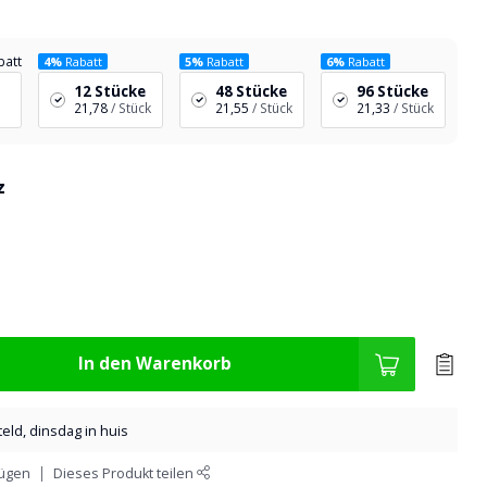
batt
4%
Rabatt
5%
Rabatt
6%
Rabatt
12 Stücke
48 Stücke
96 Stücke
21,78
/ Stück
21,55
/ Stück
21,33
/ Stück
z
In den Warenkorb
eld, dinsdag in huis
fügen
Dieses Produkt teilen