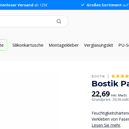
tenloser Versand
ab 125€
Großes Sortiment
auf
te
Silikonkartusche
Montagekleber
Verglasungskit
PU-S
BOSTIK
Bostik P
22,69
Inkl. MwSt.
Grundpreis: 29,36
exkl
Feuchtigkeitshärten
Verkleben von Fase
Lesen Sie mehr
.