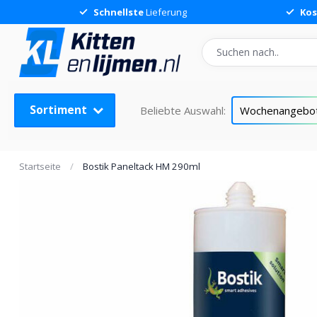
Schnellste
Lieferung
Kos
Sortiment
Beliebte Auswahl:
Wochenangebo
Startseite
/
Bostik Paneltack HM 290ml