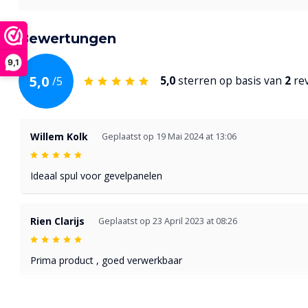
Bewertungen
9,1
5,0
/
5
5,0
sterren op basis van
2
re
Willem Kolk
Geplaatst op 19 Mai 2024 at 13:06
Ideaal spul voor gevelpanelen
Rien Clarijs
Geplaatst op 23 April 2023 at 08:26
Prima product , goed verwerkbaar