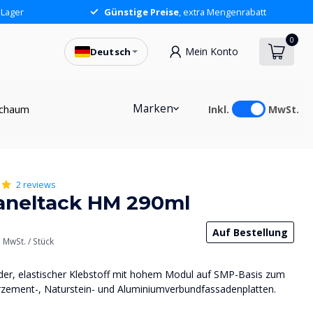
 Lager
Günstige Preise
, extra Mengenrabatt
0
Mein Konto
Deutsch
Marken
chaum
Inkl.
MwSt.
2 reviews
aneltack HM 290ml
Auf Bestellung
. MwSt.
/ Stück
der, elastischer Klebstoff mit hohem Modul auf SMP-Basis zum
rzement-, Naturstein- und Aluminiumverbundfassadenplatten.