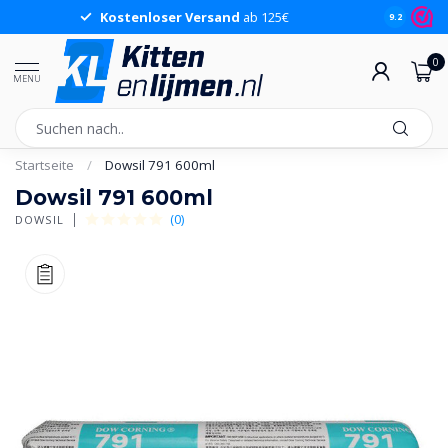
Kostenloser Versand
ab 125€
9.2
0
MENU
Startseite
/
Dowsil 791 600ml
Dowsil 791 600ml
(0)
DOWSIL