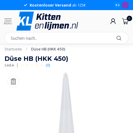
Kostenloser Versand
ab 125€
9.2
0
MENU
Startseite
/
Düse HB (HKK 450)
Düse HB (HKK 450)
(0)
SABA