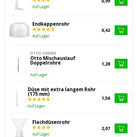
0,99
Auf Lager
Endkappenrohr
0,42
Auf Lager
OTTO CHEMIE
Otto Mischauslauf
Doppelrohre
1,28
Auf Lager
Düse mit extra langem Rohr
(175 mm)
1,56
Auf Lager
Flachdüsenrohr
2,07
Auf Lager