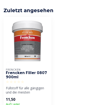
Zuletzt angesehen
FRENCKEN
Frencken Filler 0807
900ml
Füllstoff für alle gängigen
und die meisten
gebräuchlichen Holzarten in
11,50
der Tisc...
Auf Lager