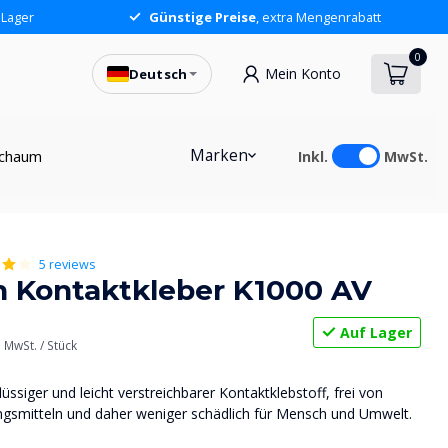
 Lager
Günstige Preise
, extra Mengenrabatt
0
Mein Konto
Deutsch
Marken
chaum
Inkl.
MwSt.
5 reviews
 Kontaktkleber K1000 AV
Auf Lager
. MwSt.
/ Stück
lüssiger und leicht verstreichbarer Kontaktklebstoff, frei von
gsmitteln und daher weniger schädlich für Mensch und Umwelt.