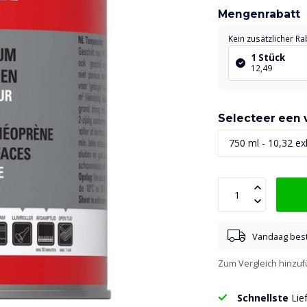
Mengenrabatt
Kein zusätzlicher Ra
1 Stück
12,49
Selecteer een v
Vandaag best
Zum Vergleich hinzu
Schnellste
Lie