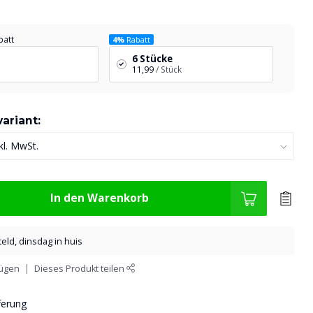
batt
4%
Rabatt
6 Stücke
11,99
/ Stück
ariant:
In den Warenkorb
eld, dinsdag in huis
fügen
Dieses Produkt teilen
ferung