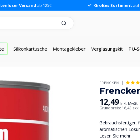
tenloser Versand
ab 125€
Großes Sortiment
auf
te
Silikonkartusche
Montagekleber
Verglasungskit
PU-S
FRENCKEN
Frencken
12,49
Inkl. MwSt.
Grundpreis: 16,43
exkl
Gebrauchsfertiger, f
aromatischen Lösun
Lesen Sie mehr
.