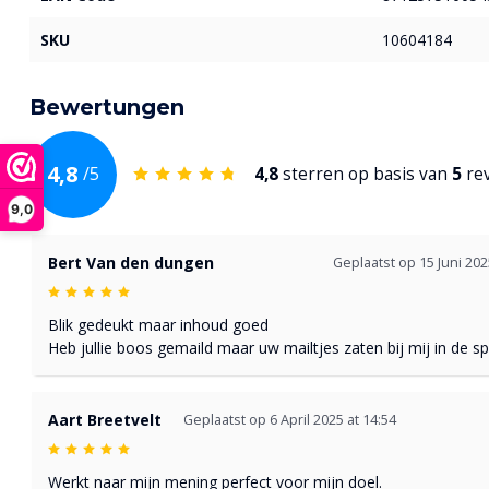
SKU
10604184
Bewertungen
4,8
/
5
4,8
sterren op basis van
5
re
9,0
Bert Van den dungen
Geplaatst op 15 Juni 202
Blik gedeukt maar inhoud goed
Heb jullie boos gemaild maar uw mailtjes zaten bij mij in de
Aart Breetvelt
Geplaatst op 6 April 2025 at 14:54
Werkt naar mijn mening perfect voor mijn doel.