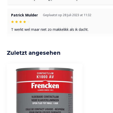
Patrick Mulder
Geplaatst op 28 Juli 2023 at 11:32
T werkt wel maar niet zo makkelikk als ik dacht.
Harrie Hurck
Geplaatst op 16 April 2023 at 14:20
Zuletzt angesehen
Super spulletje
Ronny Diricx
Geplaatst op 18 Februar 2023 at 17:35
Hele goede contactlijm om kurk mee te plaatsen