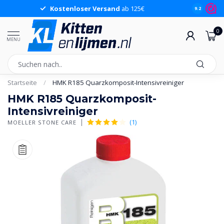
Kostenloser Versand
ab 125€
9.2
0
MENU
Startseite
/
HMK R185 Quarzkomposit-Intensivreiniger
HMK R185 Quarzkomposit-
Intensivreiniger
(1)
MOELLER STONE CARE