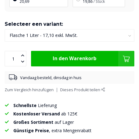
20,69
19,86
/ Stück
Selecteer een variant:
In den Warenkorb
Vandaag besteld, dinsdag in huis
Zum Vergleich hinzufügen
Dieses Produkt teilen
Schnellste
Lieferung
Kostenloser Versand
ab 125€
Großes Sortiment
auf Lager
Günstige Preise
, extra Mengenrabatt