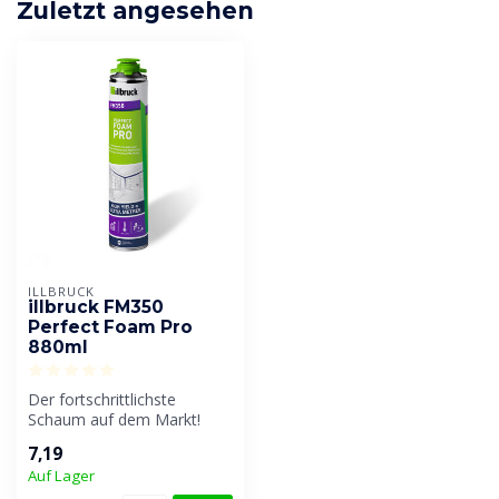
Zuletzt angesehen
ILLBRUCK
illbruck FM350
Perfect Foam Pro
880ml
Der fortschrittlichste
Schaum auf dem Markt!
Dank seiner einzigartigen
7,19
Formel li...
Auf Lager