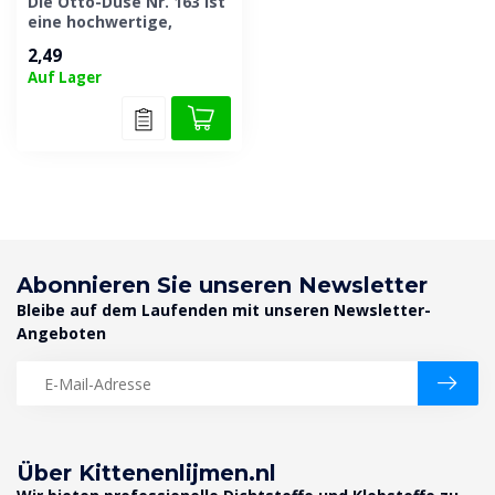
Die Otto-Düse Nr. 163 ist
eine hochwertige,
speziell geformte Düse
2,49
für das präzi...
Auf Lager
Abonnieren Sie unseren Newsletter
Bleibe auf dem Laufenden mit unseren Newsletter-
Angeboten
Über Kittenenlijmen.nl