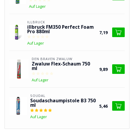
Auf Lager
ILLBRUCK
illbruck FM350 Perfect Foam
Pro 880ml
7,19
Auf Lager
DEN BRAVEN ZWALUW
Zwaluw Flex-Schaum 750
ml
9,89
Auf Lager
SOUDAL
Soudaschaumpistole B3 750
ml
5,46
Auf Lager