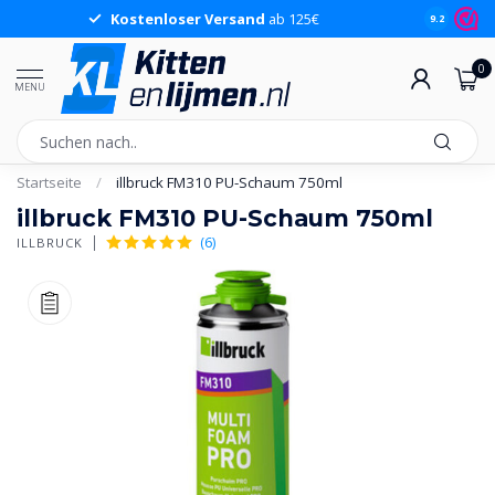
Kostenloser Versand
ab 125€
9.2
0
MENU
Startseite
/
illbruck FM310 PU-Schaum 750ml
illbruck FM310 PU-Schaum 750ml
(6)
ILLBRUCK