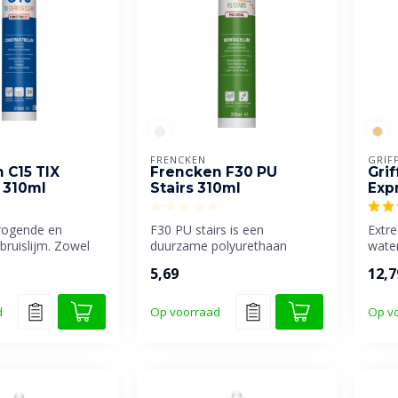
FRENCKEN
GRIF
 C15 TIX
Frencken F30 PU
Gri
 310ml
Stairs 310ml
Exp
drogende en
F30 PU stairs is een
Extre
bruislijm. Zowel
duurzame polyurethaan
water
 interieur- als v...
traprenovatielijm, watervast
SMP h
5,69
12,7
en elast...
d
Op voorraad
Op v