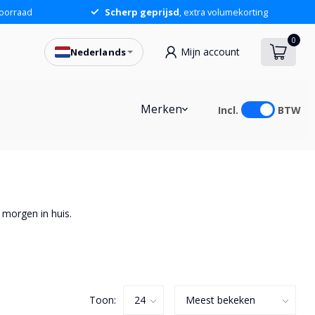
oorraad
Scherp geprijsd
, extra volumekorting
0
Mijn account
Nederlands
Merken
Incl.
BTW
 morgen in huis.
Toon: