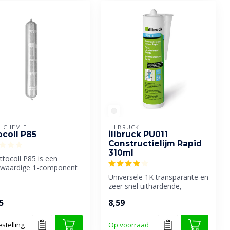
 CHEMIE
ILLBRUCK
ocoll P85
illbruck PU011
Constructielijm Rapid
310ml
tocoll P85 is een
waardige 1-component
urethaanlijm met een
Universele 1K transparante en
em...
zeer snel uithardende,
montage- en constructie lij...
5
8,59
stelling
Op voorraad