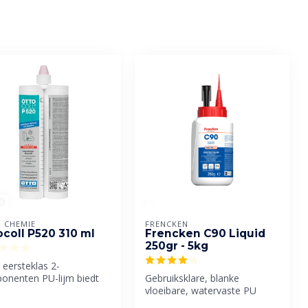
 CHEMIE
FRENCKEN
ocoll P520 310 ml
Frencken C90 Liquid
250gr - 5kg
eersteklas 2-
onenten PU-lijm biedt
Gebruiksklare, blanke
itstekende hechting op
vloeibare, watervaste PU
. ...
houtlijm en constructielijm