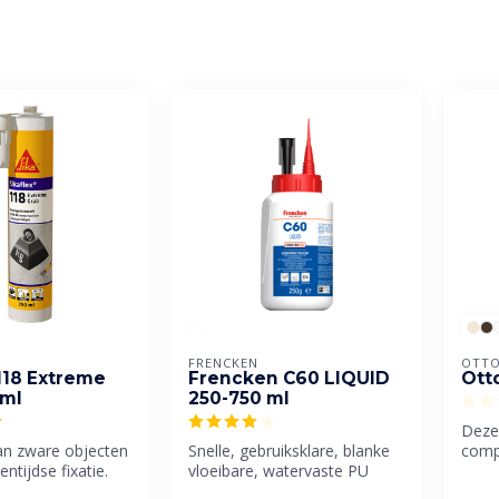
FRENCKEN
OTTO
 118 Extreme
Frencken C60 LIQUID
Ott
0ml
250-750 ml
Deze 
an zware objecten
Snelle, gebruiksklare, blanke
comp
ntijdse fixatie.
vloeibare, watervaste PU
een u
hout- en constructielijm ...
metaal