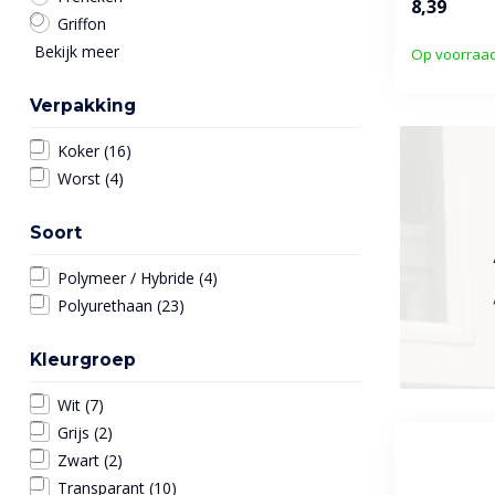
8,39
Griffon
Bekijk meer
Op voorraa
Verpakking
Koker
(16)
Worst
(4)
Soort
Polymeer / Hybride
(4)
Polyurethaan
(23)
Kleurgroep
Wit
(7)
Grijs
(2)
Zwart
(2)
Transparant
(10)