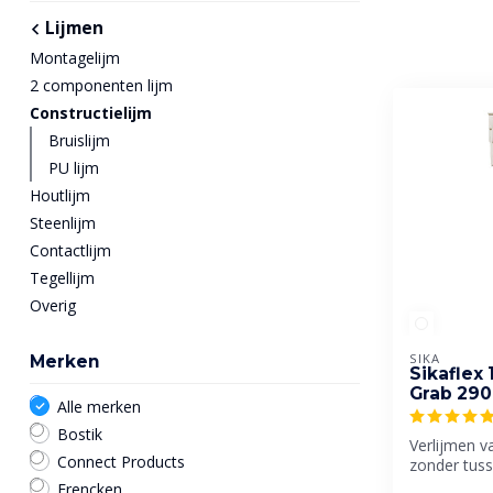
Lijmen
Montagelijm
2 componenten lijm
Constructielijm
Bruislijm
PU lijm
Houtlijm
Steenlijm
Contactlijm
Tegellijm
Overig
SIKA
Merken
Sikaflex
Grab 29
Alle merken
Bostik
Verlijmen v
Connect Products
zonder tusse
Frencken