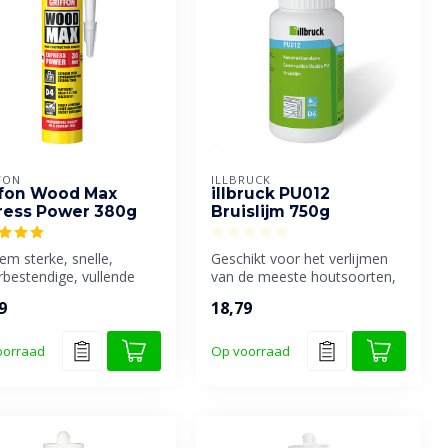
FON
ILLBRUCK
ffon Wood Max
illbruck PU012
ress Power 380g
Bruislijm 750g
em sterke, snelle,
Geschikt voor het verlijmen
bestendige, vullende
van de meeste houtsoorten,
outconstructielijm.
sandwichpanelen, polyuret...
9
18,79
oorraad
Op voorraad