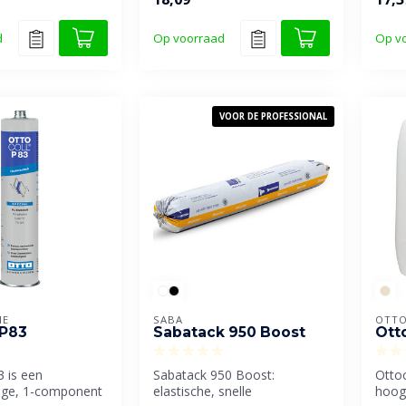
d
Op voorraad
Op v
VOOR DE PROFESSIONAL
IE
SABA
OTTO
 P83
Sabatack 950 Boost
Otto
3 is een
Sabatack 950 Boost:
Ottoc
ge, 1-component
elastische, snelle
hoog