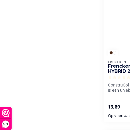
FRENCKEN
Frencke
HYBRID 
ConstruCol
is een unie
(D4), niet b
13,89
Op voorraa
9,1