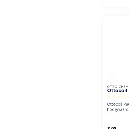
OTTO CHEM
Ottocoll
Ottocoll P8
hoogwaard
polyurethaa
ontwi...
8,98