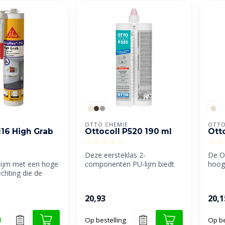
OTTO CHEMIE
OTTO
116 High Grab
Ottocoll P520 190 ml
Ott
Deze eersteklas 2-
De Ot
lijm met een hoge
componenten PU-lijm biedt
hoog
chting die de
een uitstekende hechting op
poly
rten
metaal. ...
extre
l...
20,93
20,1
d
Op bestelling
Op be