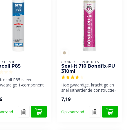
 CHEMIE
CONNECT PRODUCTS
ocoll P85
Seal-it 710 Bondfix-PU
310ml
tocoll P85 is een
waardige 1-component
Hoogwaardige, krachtige en
urethaanlijm met een
snel uithardende constructie-
em...
en / of montagelijm, op...
6
7,19
oorraad
Op voorraad