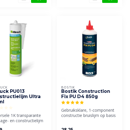
RUCK
BOSTIK
ruck PU013
Bostik Construction
tructielijm Ultra
Fix PU D4 850g
ml
Gebruiksklare, 1-component
rsele 1K transparante
constructie bruislijm op basis
ge- en constructielijm
van polyurethaan. Zeer...
sis van oplosmiddelv...
9
28,25