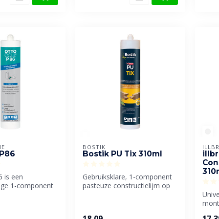
IE
BOSTIK
ILLB
 P86
Bostik PU Tix 310ml
illb
Cons
310
6 is een
Gebruiksklare, 1-component
ige 1-component
pasteuze constructielijm op
nlijm die speciaal
basis van polyurethaan. ...
Unive
monta
op ba
18,09
17,3