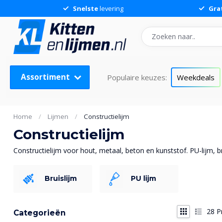
Snelste
levering
Gra
Assortiment
Populaire keuzes:
Weekdeals
Home
/
Lijmen
/
Constructielijm
Constructielijm
Constructielijm voor hout, metaal, beton en kunststof. PU-lijm, 
Bruislijm
PU lijm
28
P
Categorieën