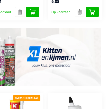
1
6,88
(D4) ...
oorraad
Op voorraad
OVERSCHILDERBAAR