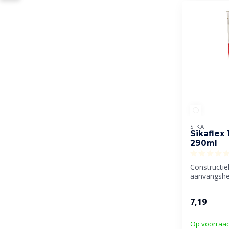
SIKA
Sikaflex 
290ml
Constructie
aanvangshe
meeste soo
bouwmateria
7,19
Op voorraa