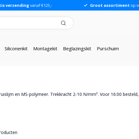
tis verzending
vanaf €125,-
Groot assortiment
op v
Siliconenkit
Montagekit
Beglazingskit
Purschuim
bruislijm en MS-polymeer. Trekkracht 2-10 N/mm². Voor 16:00 besteld,
roducten