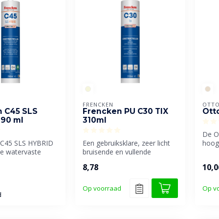
FRENCKEN
OTTO
n C45 SLS
Frencken PU C30 TIX
Ott
290 ml
310ml
De Ot
 C45 SLS HYBRID
Een gebruiksklare, zeer licht
hoog
ke watervaste
bruisende en vullende
poly
ruisende, vullend...
constructielijm voor interie...
extre
8,78
10,0
Op voorraad
Op v
d