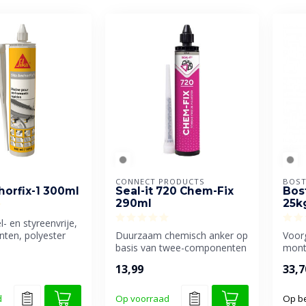
CONNECT PRODUCTS
BOST
horfix-1 300ml
Seal-it 720 Chem-Fix
Bos
290ml
25k
- en styreenvrije,
ten, polyester
Duurzaam chemisch anker op
Voor
slijm.
basis van twee-componenten
mont
styreenvrije polyesterhars...
snell
13,99
33,7
veran
d
Op voorraad
Op be