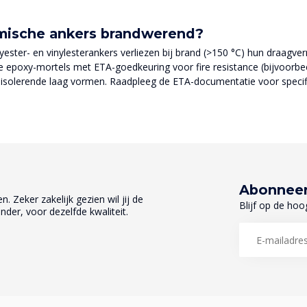
emische ankers brandwerend?
yester- en vinylesterankers verliezen bij brand (>150 °C) hun draagv
de epoxy-mortels met ETA-goedkeuring voor fire resistance (bijvoorbe
n isolerende laag vormen. Raadpleeg de ETA-documentatie voor specifie
Abonneer
. Zeker zakelijk gezien wil jij de
Blijf op de hoo
nder, voor dezelfde kwaliteit.