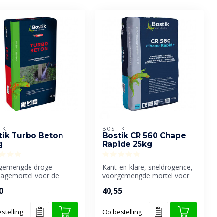
IK
BOSTIK
tik Turbo Beton
Bostik CR 560 Chape
g
Rapide 25kg
gemengde droge
Kant-en-klare, sneldrogende,
agemortel voor de
voorgemengde mortel voor
e bevestiging en
het realiseren van een hec...
0
40,55
kering van p...
stelling
Op bestelling