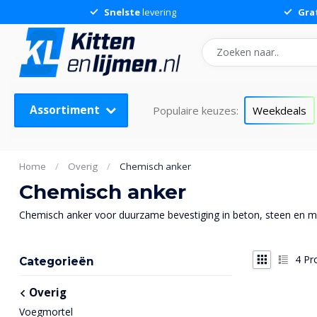
Snelste
levering
Gra
Assortiment
Populaire keuzes:
Weekdeals
Home
/
Overig
/
Chemisch anker
Chemisch anker
Chemisch anker voor duurzame bevestiging in beton, steen en met
4
Pr
Categorieën
Overig
Voegmortel