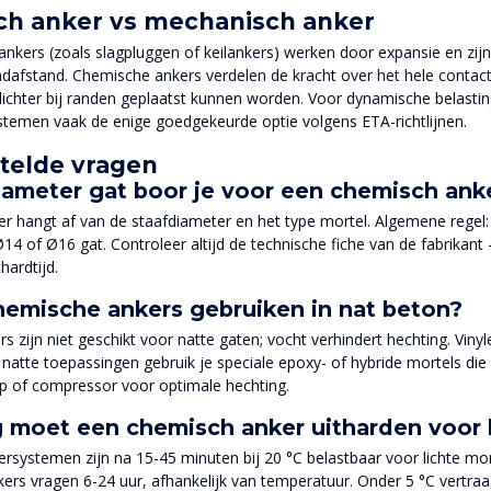
h anker vs mechanisch anker
nkers (zoals slagpluggen of keilankers) werken door expansie en zijn
dafstand. Chemische ankers verdelen de kracht over het hele contac
ichter bij randen geplaatst kunnen worden. Voor dynamische belasting 
temen vaak de enige goedgekeurde optie volgens ETA-richtlijnen.
telde vragen
ameter gat boor je voor een chemisch ank
r hangt af van de staafdiameter en het type mortel. Algemene regel
14 of Ø16 gat. Controleer altijd de technische fiche van de fabrikant
hardtijd.
hemische ankers gebruiken in nat beton?
s zijn niet geschikt voor natte gaten; vocht verhindert hechting. Vin
natte toepassingen gebruik je speciale epoxy- of hybride mortels die 
 of compressor voor optimale hechting.
 moet een chemisch anker uitharden voor 
tersystemen zijn na 15-45 minuten bij 20 °C belastbaar voor lichte m
kers vragen 6-24 uur, afhankelijk van temperatuur. Onder 5 °C vertraa