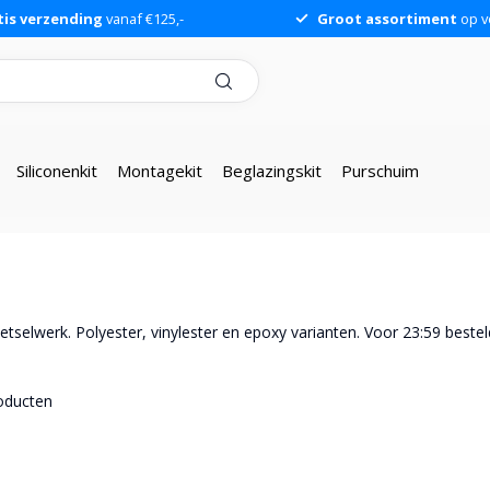
tis verzending
vanaf €125,-
Groot assortiment
op v
Siliconenkit
Montagekit
Beglazingskit
Purschuim
selwerk. Polyester, vinylester en epoxy varianten. Voor 23:59 bestel
oducten