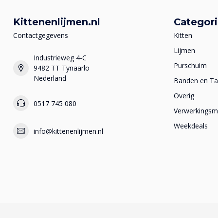
Kittenenlijmen.nl
Categor
Contactgegevens
Kitten
Lijmen
Industrieweg 4-C
Purschuim
9482 TT Tynaarlo
Nederland
Banden en T
Overig
0517 745 080
Verwerkingsma
Weekdeals
info@kittenenlijmen.nl