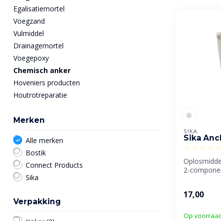
Egalisatiemortel
Voegzand
Vulmiddel
Drainagemortel
Voegepoxy
Chemisch anker
Hoveniers producten
Houtrotreparatie
Merken
SIKA
Sika Anc
Alle merken
Bostik
Oplosmiddel
Connect Products
2-componen
Sika
verankering
17,00
Verpakking
Op voorraa