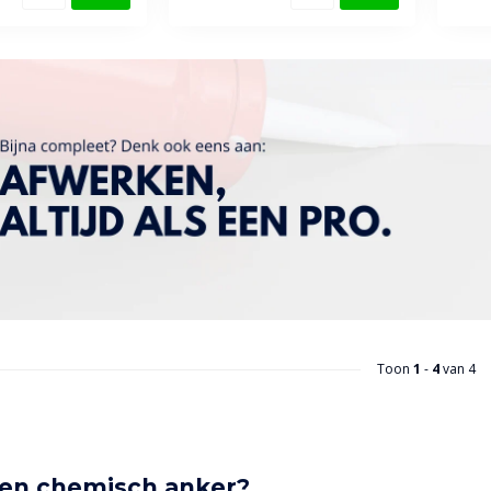
Toon
1
-
4
van 4
een chemisch anker?