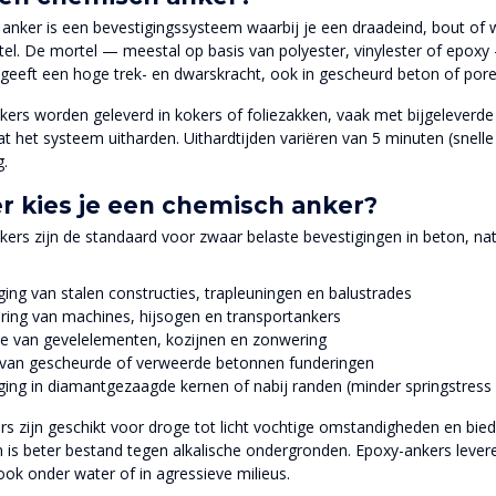
anker is een bevestigingssysteem waarbij je een draadeind, bout of
tel. De mortel — meestal op basis van polyester, vinylester of epoxy
t geeft een hoge trek- en dwarskracht, ook in gescheurd beton of p
ers worden geleverd in kokers of foliezakken, vaak met bijgeleverde 
at het systeem uitharden. Uithardtijden variëren van 5 minuten (snelle
g.
 kies je een chemisch anker?
ers zijn de standaard voor zwaar belaste bevestigingen in beton, na
ging van stalen constructies, trapleuningen en balustrades
ring van machines, hijsogen en transportankers
 van gevelelementen, kozijnen en zonwering
 van gescheurde of verweerde betonnen funderingen
ging in diamantgezaagde kernen of nabij randen (minder springstress
rs zijn geschikt voor droge tot licht vochtige omstandigheden en bied
 is beter bestand tegen alkalische ondergronden. Epoxy-ankers lever
ook onder water of in agressieve milieus.