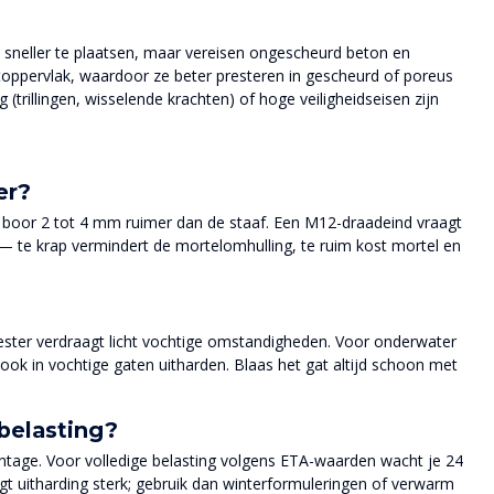
 sneller te plaatsen, maar vereisen ongescheurd beton en
toppervlak, waardoor ze beter presteren in gescheurd of poreus
(trillingen, wisselende krachten) of hoge veiligheidseisen zijn
er?
: boor 2 tot 4 mm ruimer dan de staaf. Een M12-draadeind vraagt
 — te krap vermindert de mortelomhulling, te ruim kost mortel en
ylester verdraagt licht vochtige omstandigheden. Voor onderwater
ook in vochtige gaten uitharden. Blaas het gat altijd schoon met
belasting?
ontage. Voor volledige belasting volgens ETA-waarden wacht je 24
gt uitharding sterk; gebruik dan winterformuleringen of verwarm