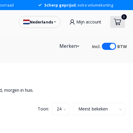
oorraad
Scherp geprijsd
, extra volumekorting
0
Mijn account
Nederlands
Merken
Incl.
BTW
d, morgen in huis.
Toon: