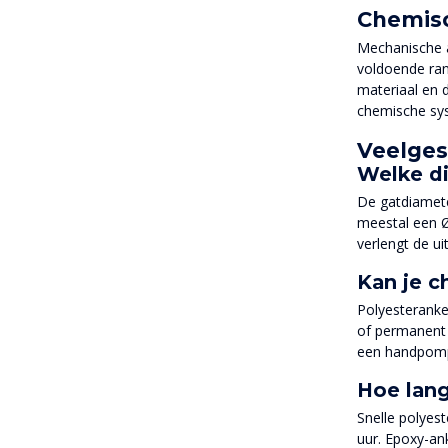
Chemisc
Mechanische a
voldoende ran
materiaal en d
chemische sys
Veelges
Welke di
De gatdiamete
meestal een Ø
verlengt de uit
Kan je c
Polyesteranker
of permanent 
een handpomp
Hoe lang
Snelle polyes
uur. Epoxy-an