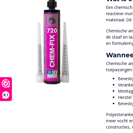
Een chemisch 
reactieve mor
materiaal. Di
Chemische ank
de staaf en la
en formulerin
Wanneer
Chemische ank
toepassingen:
Bevesti
Veranke
Montage
9,1
Herstel
Bevesti
Polyesteranke
meer vocht en
constructies, 