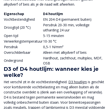
alkydverf of beis als je de naad wilt afwerken.
Eigenschap
D4 houtlijm
Vochtbestendigheid
EN 204-D4 (permanent buiten)
Persdruk 20-30 min, volledige
Droogtijd (20 °C)
uitharding 24 uur
Open tijd
5-15 minuten
Verwerkingstemperatuur
10-30 °C
Persdruk
0,5-1 N/mm²
Overschilderbaar
Alleen met alkydverf of beis
Hardhout, zachthout, multiplex, MDF,
Ondergrond
OSB
D3 of D4 houtlijm: wanneer kies je
welke?
Het verschil zit in de vochtbestendigheid.
D3 houtlijm
is geschikt
voor kortdurende vochtbelasting en mag alleen buiten als de
constructie overdekt is (denk aan een overkapping of veranda).
D4 is bestand tegen permanente weersinvloeden en mag
volledig onbeschermd buiten staan. Voor binnentoepassingen
zoals meubels, trappen of lambrisering is D3 meestal voldoende