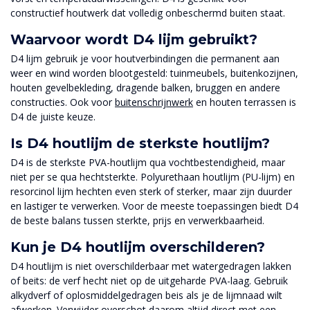
constructief houtwerk dat volledig onbeschermd buiten staat.
Waarvoor wordt D4 lijm gebruikt?
D4 lijm gebruik je voor houtverbindingen die permanent aan
weer en wind worden blootgesteld: tuinmeubels, buitenkozijnen,
houten gevelbekleding, dragende balken, bruggen en andere
constructies. Ook voor
buitenschrijnwerk
en houten terrassen is
D4 de juiste keuze.
Is D4 houtlijm de sterkste houtlijm?
D4 is de sterkste PVA-houtlijm qua vochtbestendigheid, maar
niet per se qua hechtsterkte. Polyurethaan houtlijm (PU-lijm) en
resorcinol lijm hechten even sterk of sterker, maar zijn duurder
en lastiger te verwerken. Voor de meeste toepassingen biedt D4
de beste balans tussen sterkte, prijs en verwerkbaarheid.
Kun je D4 houtlijm overschilderen?
D4 houtlijm is niet overschilderbaar met watergedragen lakken
of beits: de verf hecht niet op de uitgeharde PVA-laag. Gebruik
alkydverf of oplosmiddelgedragen beis als je de lijmnaad wilt
afwerken. Verwijder overschot daarom altijd direct met een