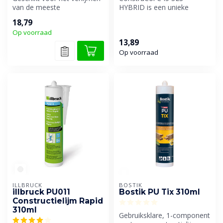
van de meeste
HYBRID is een unieke
houtsoorten,
watervaste (D4), niet
18,79
sandwichpanelen, polyuret...
bruisende, vullend...
Op voorraad
13,89
Op voorraad
ILLBRUCK
BOSTIK
illbruck PU011
Bostik PU Tix 310ml
Constructielijm Rapid
310ml
Gebruiksklare, 1-component