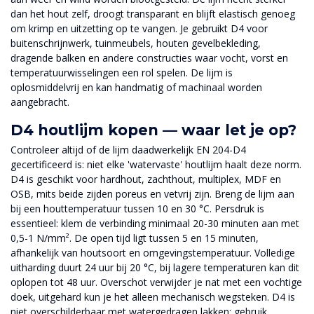
dan het hout zelf, droogt transparant en blijft elastisch genoeg
om krimp en uitzetting op te vangen. Je gebruikt D4 voor
buitenschrijnwerk, tuinmeubels, houten gevelbekleding,
dragende balken en andere constructies waar vocht, vorst en
temperatuurwisselingen een rol spelen. De lijm is
oplosmiddelvrij en kan handmatig of machinaal worden
aangebracht.
D4 houtlijm kopen — waar let je op?
Controleer altijd of de lijm daadwerkelijk EN 204-D4
gecertificeerd is: niet elke 'watervaste' houtlijm haalt deze norm.
D4 is geschikt voor hardhout, zachthout, multiplex, MDF en
OSB, mits beide zijden poreus en vetvrij zijn. Breng de lijm aan
bij een houttemperatuur tussen 10 en 30 °C. Persdruk is
essentieel: klem de verbinding minimaal 20-30 minuten aan met
0,5-1 N/mm². De open tijd ligt tussen 5 en 15 minuten,
afhankelijk van houtsoort en omgevingstemperatuur. Volledige
uitharding duurt 24 uur bij 20 °C, bij lagere temperaturen kan dit
oplopen tot 48 uur. Overschot verwijder je nat met een vochtige
doek, uitgehard kun je het alleen mechanisch wegsteken. D4 is
niet overschilderbaar met watergedragen lakken: gebruik