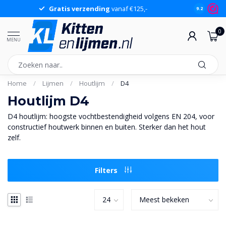
Gratis verzending
vanaf €125,-
Gr
9.2
0
MENU
Home
/
Lijmen
/
Houtlijm
/
D4
Houtlijm D4
D4 houtlijm: hoogste vochtbestendigheid volgens EN 204, voor
constructief houtwerk binnen en buiten. Sterker dan het hout
zelf.
Filters