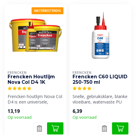
WATERBESTENDIG
FRENCKEN
FRENCKEN
Frencken Houtlijm
Frencken C60 LIQUID
Nova Col D4 1K
250-750 ml
Frencken houtlijm Nova Col
Snelle, gebruiksklare, blanke
D4 is een universele,
vloeibare, watervaste PU
oplosmiddelvrije, 1-
hout- en constructielijm ...
13,19
6,39
component,...
Op voorraad
Op voorraad