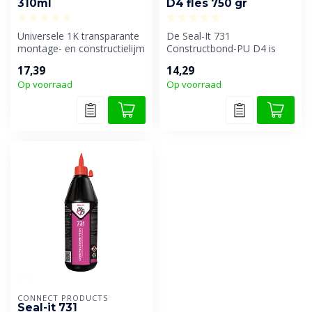
310ml
D4 fles 750 gr
Universele 1K transparante
De Seal-It 731
montage- en constructielijm
Constructbond-PU D4 is
op basis van oplosmiddelv...
een hoogwaardige PU-
17,39
14,29
gebaseerde lijm die sp...
Op voorraad
Op voorraad
CONNECT PRODUCTS
Seal-it 731