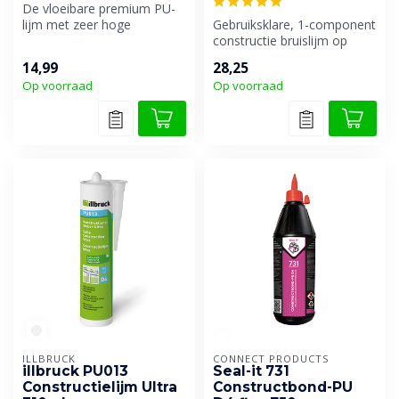
De vloeibare premium PU-
lijm met zeer hoge
Gebruiksklare, 1-component
kleefkracht. Weerbestendig.
constructie bruislijm op
basis van polyurethaan.
14,99
28,25
Zeer...
Op voorraad
Op voorraad
ILLBRUCK
CONNECT PRODUCTS
illbruck PU013
Seal-it 731
Constructielijm Ultra
Constructbond-PU