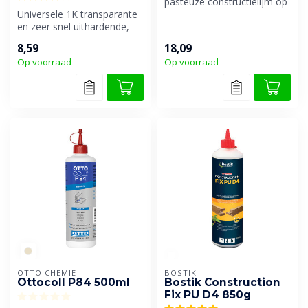
pasteuze constructielijm op
Universele 1K transparante
basis van polyurethaan. ...
en zeer snel uithardende,
montage- en constructie lij...
8,59
18,09
Op voorraad
Op voorraad
OTTO CHEMIE
BOSTIK
Ottocoll P84 500ml
Bostik Construction
Fix PU D4 850g