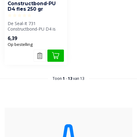
Constructbond-PU
D4 fles 250 gr
De Seal-It 731
Constructbond-PU D4 is
een hoogwaardige PU-
6,39
gebaseerde lijm die sp...
Op bestelling
Toon
1
-
13
van 13