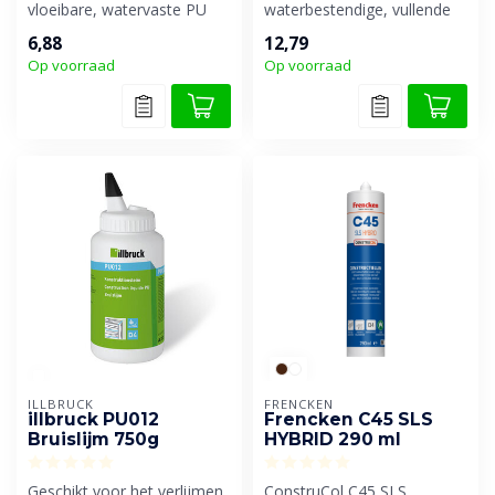
vloeibare, watervaste PU
waterbestendige, vullende
houtlijm en constructielijm
SMP houtconstructielijm.
6,88
12,79
(D4) ...
Op voorraad
Op voorraad
ILLBRUCK
FRENCKEN
illbruck PU012
Frencken C45 SLS
Bruislijm 750g
HYBRID 290 ml
Geschikt voor het verlijmen
ConstruCol C45 SLS