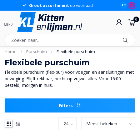
Groot assortiment
op voorraad
Sche
9.2
0
MENU
Home
/
Purschuim
/
Flexibele purschuim
Flexibele purschuim
Flexibele purschuim (flex-pur) voor voegen en aansluitingen met
beweging. Blijft rekbaar, hecht op vrijwel alles. Voor 16:00
besteld, morgen in huis.
Filters