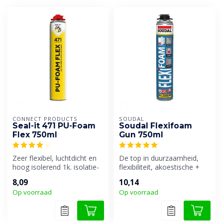
CONNECT PRODUCTS
SOUDAL
Seal-it 471 PU-Foam
Soudal Flexifoam
Flex 750ml
Gun 750ml
Zeer flexibel, luchtdicht en
De top in duurzaamheid,
hoog isolerend 1k. isolatie-
flexibiliteit, akoestische +
en montageschuim, spec...
thermische isolatie EN luch...
8,09
10,14
Op voorraad
Op voorraad