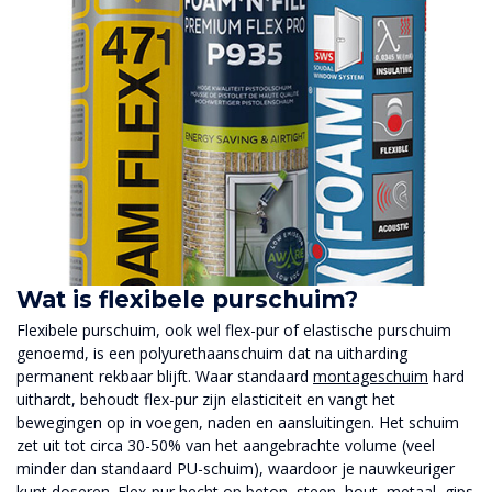
Wat is flexibele purschuim?
Flexibele purschuim, ook wel flex-pur of elastische purschuim
genoemd, is een polyurethaanschuim dat na uitharding
permanent rekbaar blijft. Waar standaard
montageschuim
hard
uithardt, behoudt flex-pur zijn elasticiteit en vangt het
bewegingen op in voegen, naden en aansluitingen. Het schuim
zet uit tot circa 30-50% van het aangebrachte volume (veel
minder dan standaard PU-schuim), waardoor je nauwkeuriger
kunt doseren. Flex-pur hecht op beton, steen, hout, metaal, gips