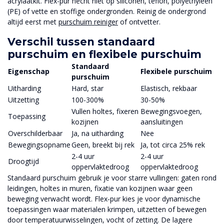
acrylaatkit. Flex-pur hecht niet op siliconen, teflon, polyethyleen
(PE) of vette en stoffige ondergronden. Reinig de ondergrond
altijd eerst met
purschuim reiniger
of ontvetter.
Verschil tussen standaard
purschuim en flexibele purschuim
Standaard
Eigenschap
Flexibele purschuim
purschuim
Uitharding
Hard, star
Elastisch, rekbaar
Uitzetting
100-300%
30-50%
Vullen holtes, fixeren
Bewegingsvoegen,
Toepassing
kozijnen
aansluitingen
Overschilderbaar
Ja, na uitharding
Nee
Bewegingsopname
Geen, breekt bij rek
Ja, tot circa 25% rek
2-4 uur
2-4 uur
Droogtijd
oppervlaktedroog
oppervlaktedroog
Standaard purschuim gebruik je voor starre vullingen: gaten rond
leidingen, holtes in muren, fixatie van kozijnen waar geen
beweging verwacht wordt. Flex-pur kies je voor dynamische
toepassingen waar materialen krimpen, uitzetten of bewegen
door temperatuurwisselingen, vocht of zetting. De lagere