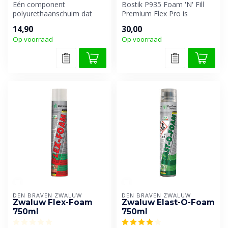
Eén component
Bostik P935 Foam 'N' Fill
polyurethaanschuim dat
Premium Flex Pro is
uithardt door vochtopname
speciaal ontwikkeld voor het
14,90
30,00
uit de lucht en/o...
vulle...
Op voorraad
Op voorraad
DEN BRAVEN ZWALUW
DEN BRAVEN ZWALUW
Zwaluw Flex-Foam
Zwaluw Elast-O-Foam
750ml
750ml