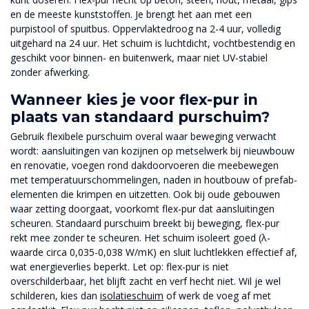
en de meeste kunststoffen. Je brengt het aan met een
purpistool of spuitbus. Oppervlaktedroog na 2-4 uur, volledig
uitgehard na 24 uur. Het schuim is luchtdicht, vochtbestendig en
geschikt voor binnen- en buitenwerk, maar niet UV-stabiel
zonder afwerking.
Wanneer kies je voor flex-pur in
plaats van standaard purschuim?
Gebruik flexibele purschuim overal waar beweging verwacht
wordt: aansluitingen van kozijnen op metselwerk bij nieuwbouw
en renovatie, voegen rond dakdoorvoeren die meebewegen
met temperatuurschommelingen, naden in houtbouw of prefab-
elementen die krimpen en uitzetten. Ook bij oude gebouwen
waar zetting doorgaat, voorkomt flex-pur dat aansluitingen
scheuren. Standaard purschuim breekt bij beweging, flex-pur
rekt mee zonder te scheuren. Het schuim isoleert goed (λ-
waarde circa 0,035-0,038 W/mK) en sluit luchtlekken effectief af,
wat energieverlies beperkt. Let op: flex-pur is niet
overschilderbaar, het blijft zacht en verf hecht niet. Wil je wel
schilderen, kies dan
isolatieschuim
of werk de voeg af met