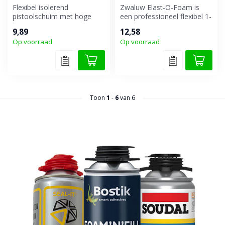
Flexibel isolerend
Zwaluw Elast-O-Foam is
pistoolschuim met hoge
een professioneel flexibel 1-
luchtdichtheid.
component pistoolschuim
9,89
12,58
op p...
Op voorraad
Op voorraad
Toon
1
-
6
van 6