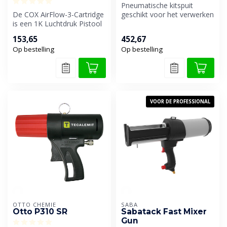
Pneumatische kitspuit
De COX AirFlow-3-Cartridge
geschikt voor het verwerken
is een 1K Luchtdruk Pistool
van kit in mengkokers van
die geschikt is voor koke...
circ...
153,65
452,67
Op bestelling
Op bestelling
VOOR DE PROFESSIONAL
OTTO CHEMIE
SABA
Otto P310 SR
Sabatack Fast Mixer
Gun