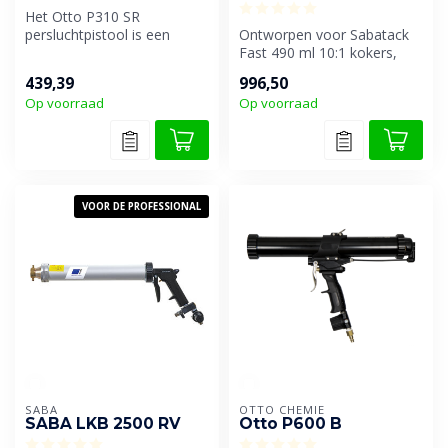
Het Otto P310 SR
persluchtpistool is een
Ontworpen voor Sabatack
krachtig en betrouwbaar
Fast 490 ml 10:1 kokers,
gereedschap voo...
biedt efficiënte en
439,39
996,50
gemakkelijk...
Op voorraad
Op voorraad
VOOR DE PROFESSIONAL
SABA
OTTO CHEMIE
SABA LKB 2500 RV
Otto P600 B