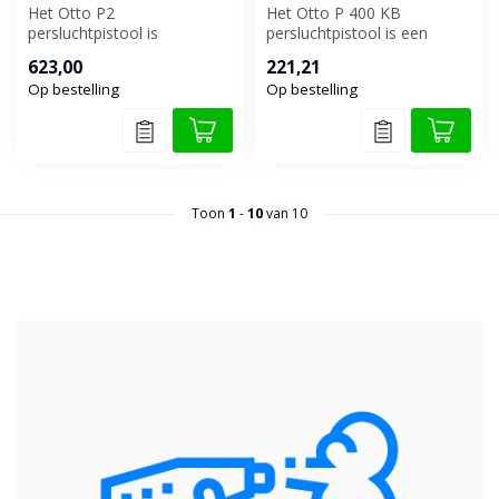
Het Otto P2
Het Otto P 400 KB
persluchtpistool is
persluchtpistool is een
ontworpen voor het
krachtig en efficiënt
623,00
221,21
efficiënt en nauwkeurig
gereedschap voor...
Op bestelling
Op bestelling
verwe...
Toon
1
-
10
van 10