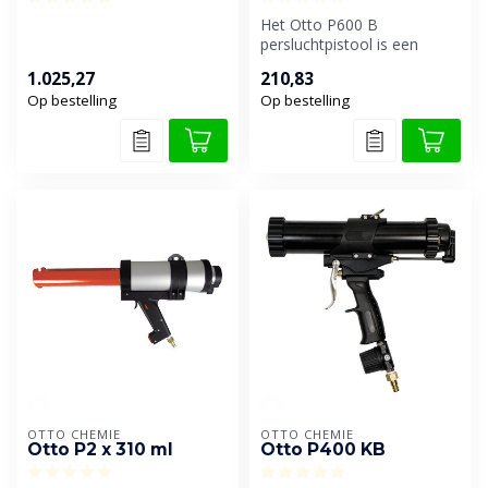
Het Otto P600 B
persluchtpistool is een
krachtig en professioneel
1.025,27
210,83
gereedschap vo...
Op bestelling
Op bestelling
OTTO CHEMIE
OTTO CHEMIE
Otto P2 x 310 ml
Otto P400 KB